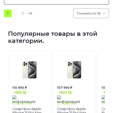
1
…
2
Показать по 36
Популярные товары в этой
категории.
110 990 ₽
107 990 ₽
105 99
+555
+540
+530
В наличии
В наличии
В нал
Смартфон Apple
Смартфон Apple
Смарт
iPhone 15 Pro Max
iPhone 15 Pro Max
iPhone 