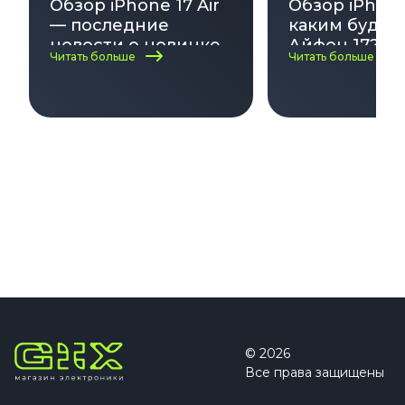
Обзор iPhone 17 Air
Обзор iPhone
— последние
каким будет
новости о новинке
Айфон 17? Да
Читать больше
Читать больше
Apple
выхода, диза
характерист
© 2026
Все права защищены