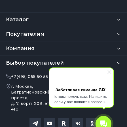
Каталог
Покупателям
Компания
Выбор покупателей
+7(495) 055 50 55
info@gix.ru
г. Москва,
10:00 – 20:00
Заботливая команда GIX
Ежедневно
Багратионовский
Готовы помочь вам. Напишите,
проезд,
если у вас появятся вопросы.
д. 7, корп. 20В, эт. 4, оф.
410