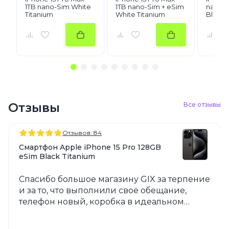
1TB nano-Sim White
1TB nano-Sim + eSim
nano-S
Titanium
White Titanium
Blue T
Отзывы
Все отзывы
Отзывов: 84
Смартфон Apple iPhone 15 Pro 128GB
eSim Black Titanium
Спасибо большое магазину GIX за терпение
и за то, что выполнили своё обещание,
телефон новый, коробка в идеальном
состоянии! Всем рекомендую этот магазин
❤️????