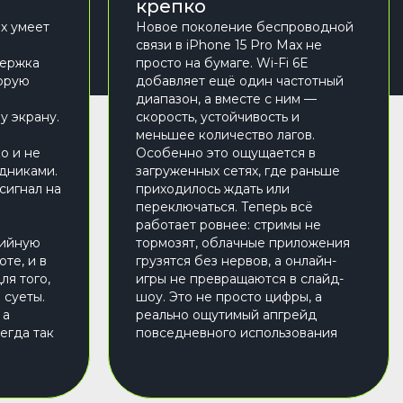
крепко
ax умеет
Новое поколение беспроводной
связи в iPhone 15 Pro Max не
держка
просто на бумаге. Wi-Fi 6E
торую
добавляет ещё один частотный
диапазон, а вместе с ним —
у экрану.
скорость, устойчивость и
меньшее количество лагов.
о и не
Особенно это ощущается в
одниками.
загруженных сетях, где раньше
сигнал на
приходилось ждать или
переключаться. Теперь всё
работает ровнее: стримы не
дийную
тормозят, облачные приложения
те, и в
грузятся без нервов, а онлайн-
ля того,
игры не превращаются в слайд-
 суеты.
шоу. Это не просто цифры, а
 а
реально ощутимый апгрейд
егда так
повседневного использования