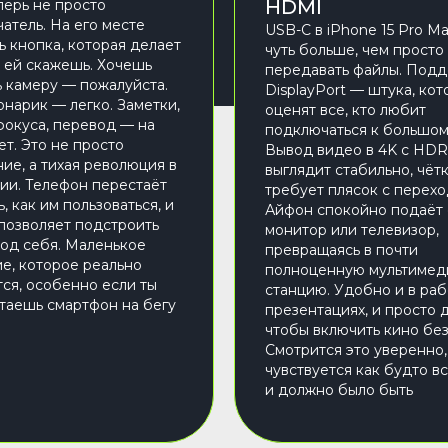
HDMI
перь не просто
атель. На его месте
USB-C в iPhone 15 Pro M
ь кнопка, которая делает
чуть больше, чем просто
ы ей скажешь. Хочешь
передавать файлы. Под
ь камеру — пожалуйста.
DisplayPort — штука, ко
нарик — легко. Заметки,
оценят все, кто любит
окуса, перевод — на
подключаться к большом
ет. Это не просто
Вывод видео в 4K с HDR
ие, а тихая революция в
выглядит стабильно, чётк
ии. Телефон перестаёт
требует плясок с перех
, как им пользоваться, и
Айфон спокойно подаёт 
позволяет подстроить
монитор или телевизор,
под себя. Маленькое
превращаясь в почти
е, которое реально
полноценную мультиме
тся, особенно если ты
станцию. Удобно и в рабо
атаешь смартфон на бегу
презентациях, и просто д
чтобы включить кино без
Смотрится это уверенно,
чувствуется как будто вс
и должно было быть