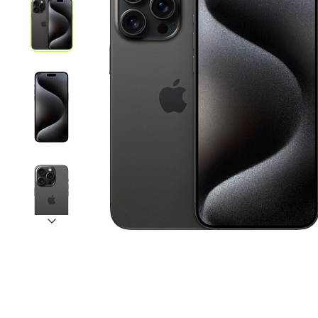
iPhone 1
iPhone 1
iPhone 1
iPhone S
Poco
F Series
M Series
X Series
Nothin