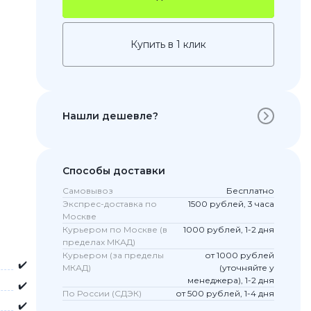
Купить в 1 клик
Нашли дешевле?
Способы доставки
 Pro
Самовывоз
Бесплатно
c 8 Pro
Экспрес-доставка по
1500 рублей, 3 часа
Москве
Курьером по Москве (в
1000 рублей, 1-2 дня
пределах МКАД)
Курьером (за пределы
от 1000 рублей
ары
✔️
МКАД)
(уточняйте у
менеджера), 1-2 дня
✔️
По России (СДЭК)
от 500 рублей, 1-4 дня
✔️
стекла