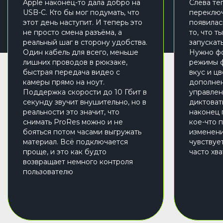
Apple наконец-то дала добро на
Слева те
USB-C. Кто бы мог подумать, что
переключ
этот день наступит. И теперь это
появилас
не просто смена разъёма, а
то, что т
реальный шаг в сторону удобства.
запускат
Один кабель для всего, меньше
Нужно фо
лишних проводов в рюкзаке,
режимы ф
быстрая передача видео с
вкус и цв
камеры прямо на ноут.
дополнен
Поддержка скорости до 10 Гбит в
управлен
секунду звучит внушительно, но в
диктовать
реальности это значит, что
наконец 
снимать ProRes можно и не
кое-что 
бояться потом часами выгружать
изменени
материал. Всё подключается
чувствуе
проще, и это как будто
часто хв
возвращает немного контроля
пользователю