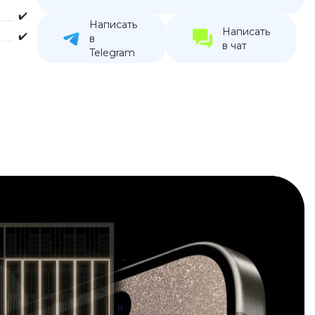
✔️
устройства
Написать
Написать
✔️
ккумуляторы
в
в чат
Telegram
ьные держатели