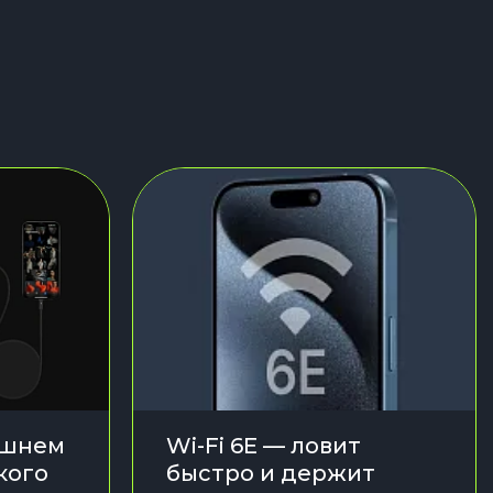
ешнем
Wi-Fi 6E — ловит
кого
быстро и держит