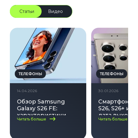
Статьи
Видео
ТЕЛЕФОНЫ
ТЕЛЕФОНЫ
14.04.2026
30.01.2026
Обзор Samsung
Смартфон Ga
Galaxy S26 FE:
S26, S26+ и S2
характеристики,
дата выхода,
Читать больше
Читать больше
дата выхода и цена
характерист
на 2026–2027 год
цена и все н