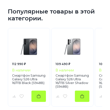
Популярные товары в этой
категории.
112 990 ₽
109 490 ₽
108 99
В наличии
В наличии
В нал
Смартфон Samsung
Смартфон Samsung
Смарт
Galaxy S26 Ultra
Galaxy S26 Ultra
Galaxy 
16/1TB Black (S948B)
16/1TB Silver Shadow
16/1TB 
(S948B)
(S948B