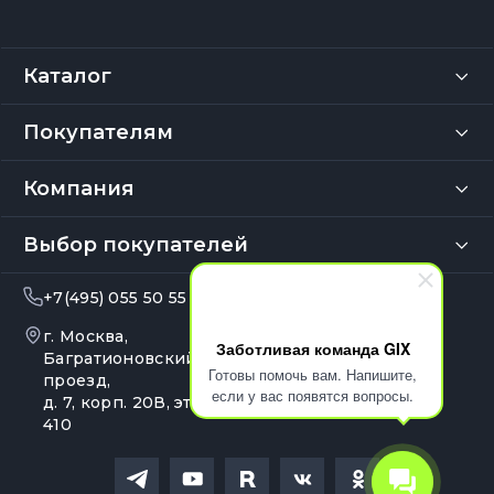
Каталог
Покупателям
Компания
Выбор покупателей
+7(495) 055 50 55
info@gix.ru
г. Москва,
10:00 – 20:00
Заботливая команда GIX
Ежедневно
Багратионовский
Готовы помочь вам. Напишите,
проезд,
если у вас появятся вопросы.
д. 7, корп. 20В, эт. 4, оф.
410