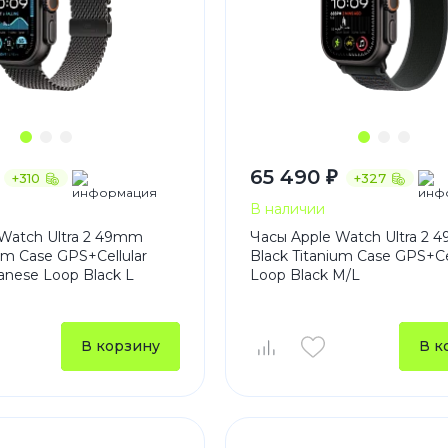
65 490 ₽
+310
+327
В наличии
Watch Ultra 2 49mm
Часы Apple Watch Ultra 2
ium Case GPS+Cellular
Black Titanium Case GPS+Cell
lanese Loop Black L
Loop Black M/L
В корзину
В к