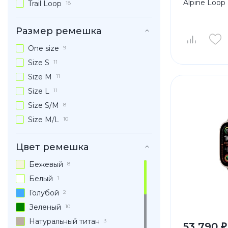
Alpine Loop
Trail Loop
18
Размер ремешка
One size
9
Size S
11
Size M
11
Size L
11
Size S/M
8
Size M/L
10
Цвет ремешка
Бежевый
8
Белый
1
Голубой
2
Зеленый
10
Натуральный титан
3
53 790 ₽