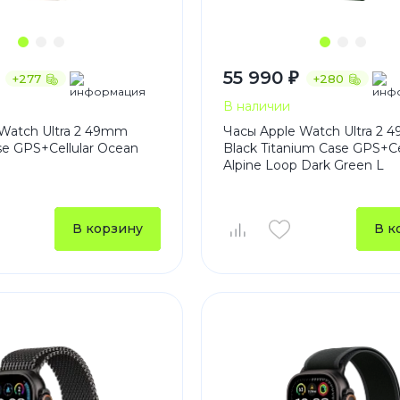
55 990 ₽
+277
+280
В наличии
Watch Ultra 2 49mm
Часы Apple Watch Ultra 2
se GPS+Cellular Ocean
Black Titanium Case GPS+Ce
Alpine Loop Dark Green L
В корзину
В к