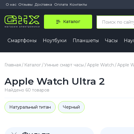
О нас
Отзывы
Доставка
Оплата
Контакты
Каталог
Смартфоны
Ноутбуки
Планшеты
Часы
На
iPhone 
iPhone 1
Главная
Каталог
Умные смарт часы
Apple Watch
Apple W
iPhone 1
Apple Watch Ultra 2
iPhone 1
iPhone 1
Найдено 60 товаров
iPhone A
Натуральный титан
Черный
iPhone
iPhone 1