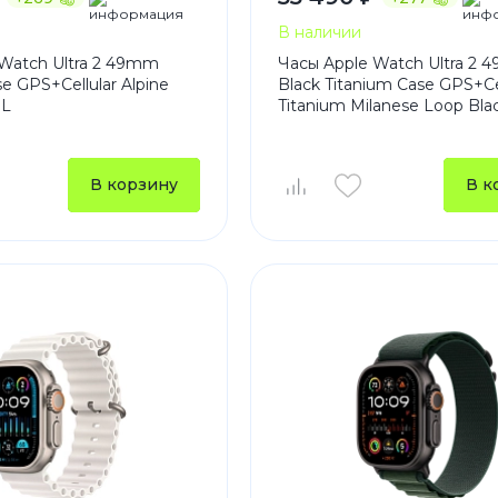
В наличии
Watch Ultra 2 49mm
Часы Apple Watch Ultra 2
e GPS+Cellular Alpine
Black Titanium Case GPS+Ce
 L
Titanium Milanese Loop Bla
В корзину
В к