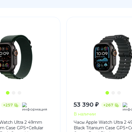
3
Series S
Pixel 9
2
Series Z
Pixel 8
1
Pixel 7
E
Pixel 6
Xiaomi
Honor
Honor 400
Honor 400
Honor Magi
53 390 ₽
+257
+267
g
Redmi
Аксессу
В наличии
Watch Ultra 2 49mm
Часы Apple Watch Ultra 2
Чехлы
ium Case GPS+Cellular
Black Titanium Case GPS+Ce
Защитные 