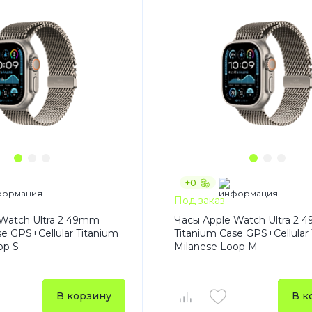
+0
Под заказ
Watch Ultra 2 49mm
Часы Apple Watch Ultra 2
se GPS+Cellular Titanium
Titanium Case GPS+Cellular
op S
Milanese Loop M
В корзину
В к