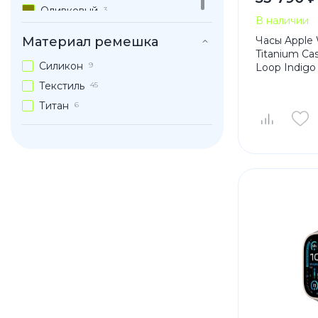
Оливковый
3
В наличии
Оранжевый
1
Материал ремешка
Часы Apple 
Серый
2
Titanium Cas
Силикон
9
Loop Indigo
Синий
8
Текстиль
45
Темно-синий
8
Титан
6
Фиолетовый
3
Черный
11