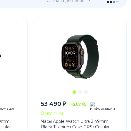
Сначала дешевле
 Pro
c 8 Pro
53 490 ₽
+267
ары
В наличии
 49mm
Часы Apple Watch Ultra 2 49mm
llular
Black Titanium Case GPS+Cellular
стекла