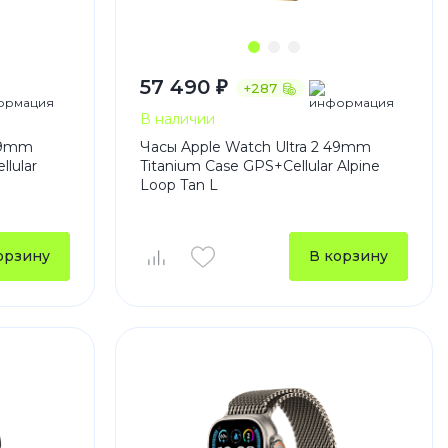
57 490 ₽
+287
В наличии
 49mm
Часы Apple Watch Ultra 2 49mm
llular
Titanium Case GPS+Cellular Alpine
Loop Tan L
орзину
В корзину