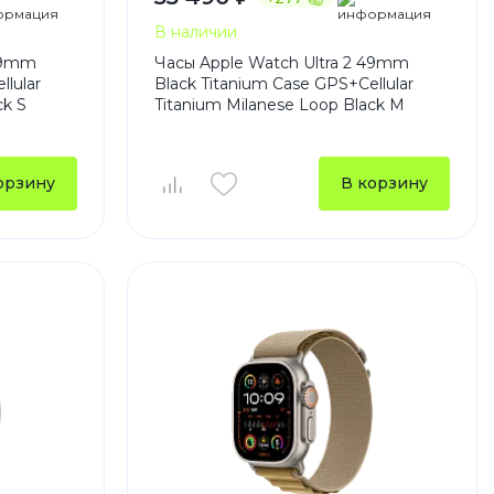
В наличии
 49mm
Часы Apple Watch Ultra 2 49mm
llular
Black Titanium Case GPS+Cellular
ck S
Titanium Milanese Loop Black M
орзину
В корзину