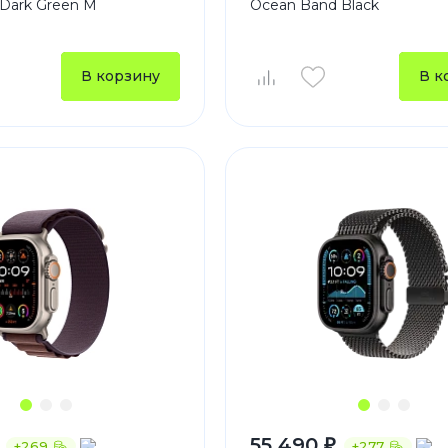
 Dark Green M
Ocean Band Black
Зарядные 
Внешние а
В корзину
В к
Кабели
Автомобил
55 490 ₽
+269
+277