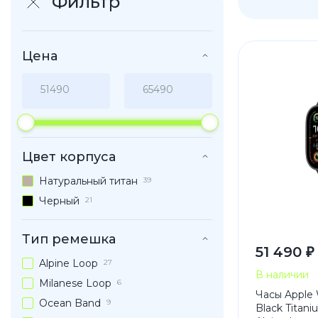
Фильтр
iPhone 1
iPhone 1
Цена
iPhone 1
iPhone S
Poco
Цвет корпуса
F Series
Натуральный титан
39
M Series
Черный
21
X Series
Тип ремешка
51 490 ₽
Alpine Loop
27
Nothin
В наличии
Milanese Loop
6
Часы Apple 
Ocean Band
9
Black Titan