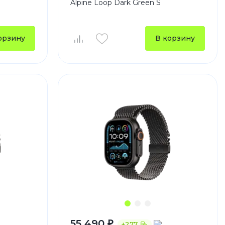
Alpine Loop Dark Green S
устройства
ккумуляторы
орзину
В корзину
ьные держатели
55 490 ₽
+277