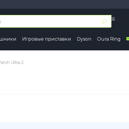
+7 (495) 055 50 55
Заказать звонок
ушники
Игровые приставки
Dyson
Oura Ring
17
iPhone 16
iPhone 15
7 Pro Max
iPhone 16 Pro Max
iPhone 15 
atch Ultra 2
7 Pro
iPhone 16 Pro
iPhone 15 
7
iPhone 16 Plus
iPhone 15 
7e
iPhone 16
iPhone 15
ir
iPhone 16e
Samsung
Google
4
Series A
Pixel 10