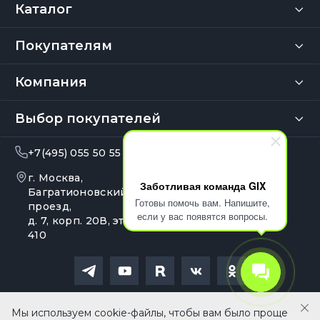
Каталог
Покупателям
Компания
Выбор покупателей
+7(495) 055 50 55
info@gix.ru
г. Москва,
10:00 – 20:00
Заботливая команда GIX
Ежедневно
Багратионовский
Готовы помочь вам. Напишите,
проезд,
если у вас появятся вопросы.
д. 7, корп. 20В, эт. 4, оф.
410
Политика обработки персональных данных
Мы используем cookie-файлы, чтобы вам было проще
Сайт носит сугубо информационный характер и не является