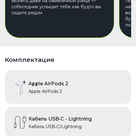
звонить даже на оживлённой улице —
техн
собеседник услышит тебя, как будто вы
начи
сидите рядом
возн
буду
по д
Комплектация
Apple AirPods 2
Apple AirPods 2
Кабель USB‑C - Lightning
Кабель USB‑C/Lightning