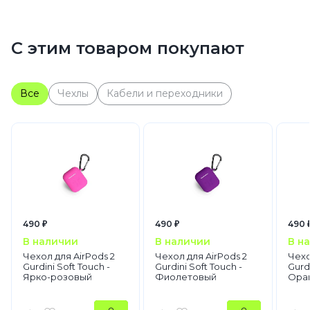
С этим товаром покупают
Все
Чехлы
Кабели и переходники
490 ₽
490 ₽
490 
В наличии
В наличии
В н
Чехол для AirPods 2
Чехол для AirPods 2
Чехо
Gurdini Soft Touch -
Gurdini Soft Touch -
Gurdi
Ярко-розовый
Фиолетовый
Ора