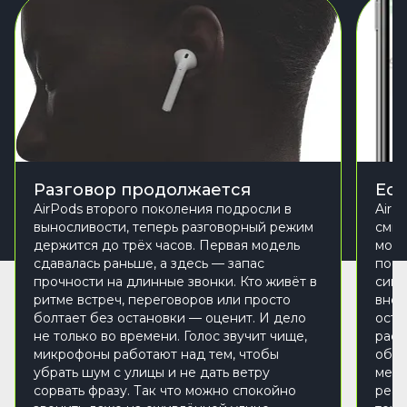
Разговор продолжается
Есл
AirPods второго поколения подросли в
AirP
выносливости, теперь разговорный режим
смыс
держится до трёх часов. Первая модель
можн
сдавалась раньше, а здесь — запас
посл
прочности на длинные звонки. Кто живёт в
сигн
ритме встреч, переговоров или просто
внез
болтает без остановки — оценит. И дело
оста
не только во времени. Голос звучит чище,
расп
микрофоны работают над тем, чтобы
обна
убрать шум с улицы и не дать ветру
мест
сорвать фразу. Так что можно спокойно
реал