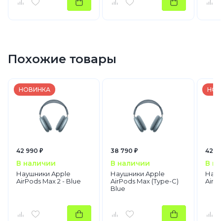
Похожие товары
НОВИНКА
НОВ
42 990 ₽
38 790 ₽
42 9
В наличии
В наличии
В н
Наушники Apple
Наушники Apple
Науш
AirPods Max 2 - Blue
AirPods Max (Type-C)
AirP
Blue