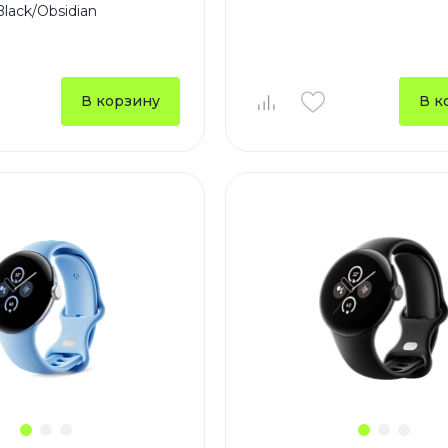
Black/Obsidian
В корзину
В к