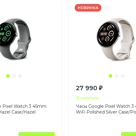
3
Series S
Pixel 9
НОВИНКА
2
Series Z
Pixel 8
1
Pixel 7
E
Pixel 6
Xiaomi
Honor
Honor 400
Honor 400
27 990 ₽
Honor Magi
В наличии
e Pixel Watch 3 45mm
Часы Google Pixel Watch 
Hazel Case/Hazel
WiFi Polished Silver Case/Po
g
Redmi
Аксессу
Чехлы
Защитные 