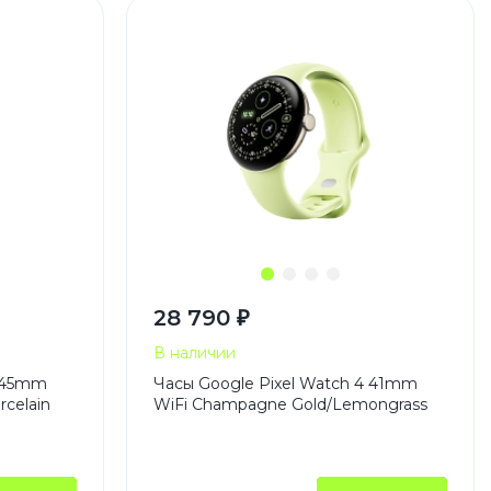
 Pro
28 790 ₽
c 8 Pro
В наличии
3 45mm
Часы Google Pixel Watch 4 41mm
rcelain
WiFi Champagne Gold/Lemongrass
ары
стекла