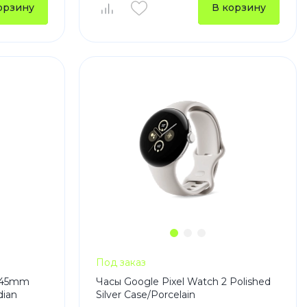
орзину
В корзину
устройства
ккумуляторы
ьные держатели
Под заказ
3 45mm
Часы Google Pixel Watch 2 Polished
dian
Silver Case/Porcelain