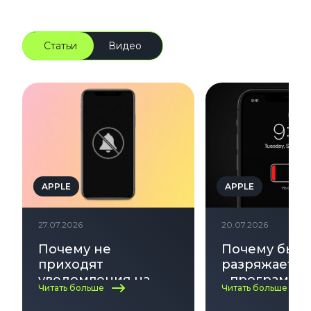
Статьи
Видео
APPLE
APPLE
27.07.2026
20.07.2026
Почему не
Почему быс
приходят
разряжается
уведомления на
- программн
Читать больше
Читать больше
iPhone: полный
аппаратные
гайд по
причины,