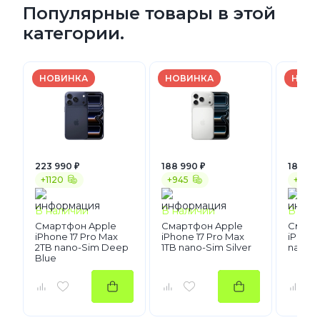
Популярные товары в этой
категории.
НОВИНКА
НОВИНКА
НОВИ
223 990 ₽
188 990 ₽
181 990
+1120
+945
+910
В наличии
В наличии
В нал
Смартфон Apple
Смартфон Apple
Смарт
iPhone 17 Pro Max
iPhone 17 Pro Max
iPhone 
2TB nano-Sim Deep
1TB nano-Sim Silver
nano-S
Blue