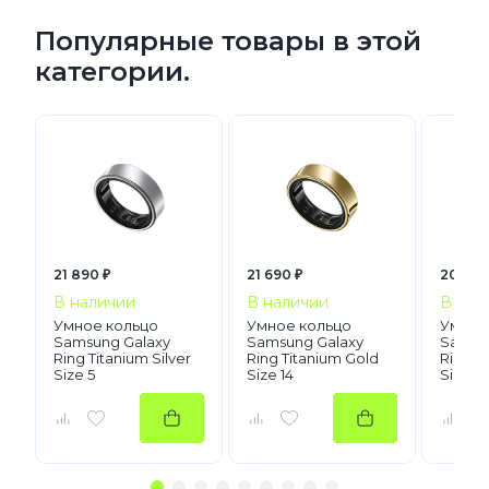
Популярные товары в этой
категории.
21 890 ₽
21 690 ₽
20 890
В наличии
В наличии
В нал
Умное кольцо
Умное кольцо
Умное
Samsung Galaxy
Samsung Galaxy
Samsu
Ring Titanium Silver
Ring Titanium Gold
Ring T
Size 5
Size 14
Size 5