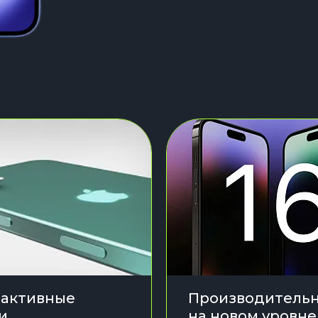
активные
Производительн
и
на новом уровне