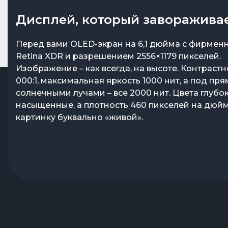
Новый дизайн
Дисплей, который заворажива
Apple снова играется с цветами, и в этот раз пал
Перед вами OLED-экран на 6,1 дюйма с фирмен
получилась действительно притягательной. Кла
Retina XDR и разрешением 2556×1179 пикселей.
черный и белый для любителей сдержанной эст
Изображение – как всегда, на высоте. Контрастн
для тех, кто хочет больше яркости – розовый, б
000:1, максимальная яркость 1000 нит, а под пр
ультрамарин. Камеры теперь расположены верт
солнечными лучами – все 2000 нит. Цвета глубок
это не просто дизайнерский ход – такое распо
насыщенные, а плотность 460 пикселей на дюй
позволяет делать пространственные фото и вид
картинку буквально «живой».
которые великолепно сочетаются с Apple Vision 