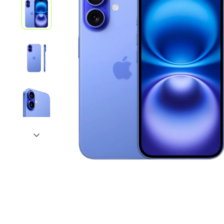
iPhone 1
iPhone 1
iPhone 1
iPhone S
Poco
F Series
M Series
X Series
Nothin