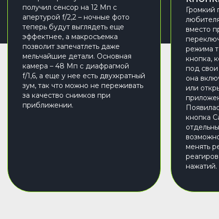
получил сенсор на 12 Мп с
Громкий 
апертурой f/2,2 – ночные фото
любителя
теперь будут выглядеть еще
вместо п
эффектнее, а макросъемка
переключ
позволит запечатлеть даже
режима т
мельчайшие детали. Основная
кнопка, 
камера – 48 Мп с диафрагмой
под свои
f/1,6, а еще у нее есть двухкратный
она вклю
зум, так что можно не переживать
или откр
за качество снимков при
приложен
приближении.
Появилас
кнопка Ca
отдельны
возможно
менять р
реагиров
нажатий.