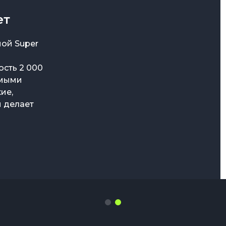
ет
итра
ной Super
ссические
етики, а
ость 2 000
ирюзовый и
ямыми
икально, и
ие,
ложение
м делает
ео,
Pro.