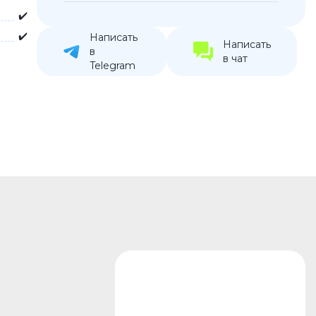
✔️
устройства
✔️
ккумуляторы
Написать
Написать
в
в чат
Telegram
ьные держатели