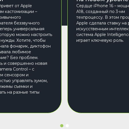
привет от Apple
Сердце iPhone 16 – мощ
м кастомизации –
A18, созданный по 3-нм
ривычного
техпроцессу. В этом пр
ателя беззвучного
Apple сделала ставку на 
еперь универсальная
искусственным интеллек
которую можно настроить
система Apple Intelligen
 нужды. Хотите, чтобы
играет ключевую роль.
чала фонарик, диктофон
ывала любимое
ие? Без проблем.
ь и совершенно новая
mera Control – с
м сенсором и
стью управлять зумом,
ежимы съемки и
ать на разные типы