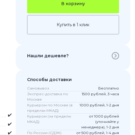
В корзину
Купить в 1 клик
Нашли дешевле?
 Pro
Способы доставки
c 8 Pro
Самовывоз
Бесплатно
Экспрес-доставка по
1500 рублей, 3 часа
Москве
Курьером по Москве (в
1000 рублей, 1-2 дня
пределах МКАД)
ары
✔️
Курьером (за пределы
от 1000 рублей
МКАД)
(уточняйте у
✔️
менеджера), 1-2 дня
✔️
По России (СДЭК)
от 500 рублей, 1-4 дня
стекла