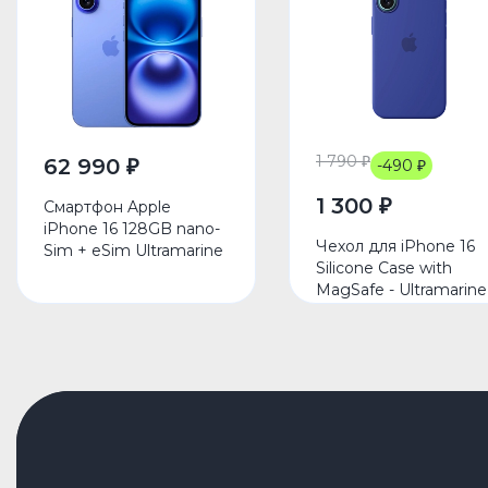
1 790 ₽
62 990 ₽
-490 ₽
1 300 ₽
Смартфон Apple
iPhone 16 128GB nano-
Чехол для iPhone 16
Sim + eSim Ultramarine
Silicone Case with
MagSafe - Ultramarine