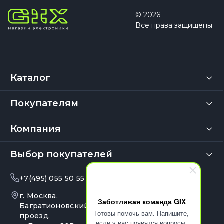
© 2026
Все права защищены
Каталог
Покупателям
Компания
Выбор покупателей
+7(495) 055 50 55
info@gix.ru
г. Москва,
10:00 – 20:00
Заботливая команда GIX
Ежедневно
Багратионовский
Готовы помочь вам. Напишите,
проезд,
если у вас появятся вопросы.