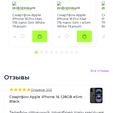
В наличии
В наличии
В нал
Смартфон Apple
Смартфон Apple
Смарт
iPhone 16 Pro Max
iPhone 16 Pro Max
iPhone
1TB nano-Sim White
1Tb nano-Sim + eSim
1Tb na
Titanium
White Titanium
Black 
Все отзывы
Отзывы
Отзывов: 202
Смартфон Apple iPhone 16 128GB eSim
Black
Телефон отличный, приобрел пару месяцев