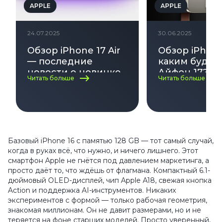
APPLE
APPLE
24.07.2025
30.06.2025
Обзор iPhone 17 Air
Обзор iPhone
— последние
каким будет
новости о новинке
Айфон 17? Да
Читать больше
Читать больше
Apple
выхода, диза
характерист
Базовый iPhone 16 с памятью 128 GB — тот самый случай,
когда в руках всё, что нужно, и ничего лишнего. Этот
смартфон Apple не гнётся под давлением маркетинга, а
просто даёт то, что ждёшь от флагмана. Компактный 6.1-
дюймовый OLED-дисплей, чип Apple A18, свежая кнопка
Action и поддержка AI-инструментов. Никаких
экспериментов с формой — только рабочая геометрия,
знакомая миллионам. Он не давит размерами, но и не
теряется на фоне старших моделей. Просто уверенный,