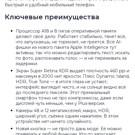
быстрый и удобный мобильный телефон.
Ключевые преимущества
Процессор A18 и 8 гигов оперативной памяти
делают своё дело. Работает стабильно, тянет всё,
что запускаешь, не тормозит, не греется. Всё AI-
фишки из нового пакета Apple Intelligence тут
активны, так что можно редактировать текст, искать
по фото, распознавать голос — и не переживать за
задержки.
Экран Super Retina XDR выдаёт плотность 460 ppi и
максимум в 2000 нит яркости. Плюс Dynamic Island,
HDR, True Tone — в итоге глаза не устают,
интерфейс выглядит чисто, и на солнце видно всё
до последнего пикселя. Этот премиальный
смартфон точно не про компромиссы, даже если
дисплей чуть меньше, чем у Plus-версии.
Камеры 48 и 12 мегапикселей, макро, HDR,
широкий угол, съёмка одним нажатием. В этом
устройстве нет ничего случайного.
Новая кнопка — не просто дань моде. Её можно
привязать к любой функции. Кто-то запускает