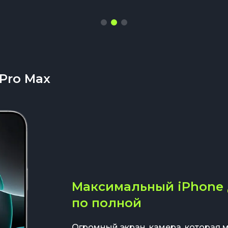
 Pro Max
Максимальный iPhone д
по полной
Огромный экран, камера, которая м