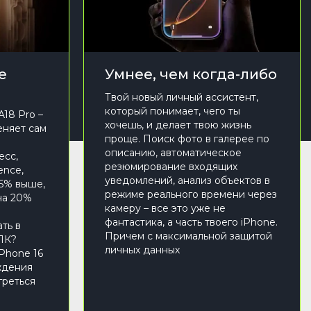
е
Умнее, чем когда-либо
Твой новый личный ассистент,
который понимает, чего ты
A18 Pro –
хочешь, и делает твою жизнь
еняет сам
проще. Поиск фото в галерее по
описанию, автоматическое
есс,
резюмирование входящих
ence,
уведомлений, анализ объектов в
15% выше,
режиме реального времени через
на 20%
камеру – все это уже не
фантастика, а часть твоего iPhone.
ть в
Причем с максимальной защитой
ПК?
личных данных
Phone 16
ждения
греться