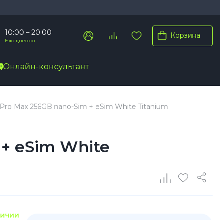
10:00 – 20:00
Корзина
Ежедневно
Онлайн-консультант
Pro Max
 Pro Max 256GB nano-Sim + eSim White Titanium
Pro
Plus
 + eSim White
личии