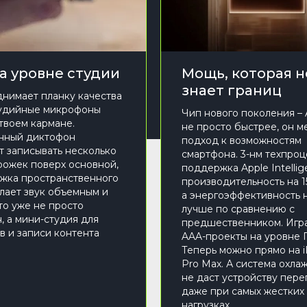
на уровне студии
Мощь, которая н
знает границ
днимает планку качества
тудийные микрофоны
Чип нового поколения – 
 твоем кармане.
не просто быстрее, он м
нный диктофон
подход к возможностям
т записывать несколько
смартфона. 3-нм техпроц
ожек поверх основной,
поддержка Apple Intellig
жка пространственного
производительность на 
лает звук объемным и
а энергоэффективность 
то уже не просто
лучше по сравнению с
, а мини-студия для
предшественником. Игра
в и записи контента
AAA-проекты на уровне 
Теперь можно прямо на i
Pro Max. А система охла
не даст устройству пере
даже при самых жестких
нагрузках