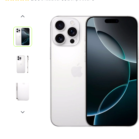
iPhone 1
iPhone 1
iPhone 1
iPhone S
Poco
F Series
M Series
X Series
Nothin