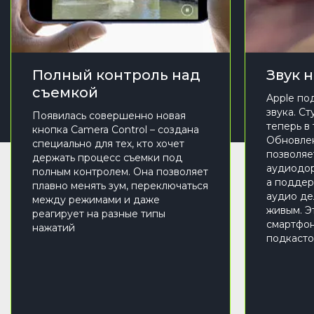
Полный контроль над
Звук 
съемкой
Apple по
звука. С
Появилась совершенно новая
теперь в
кнопка Camera Control – создана
Обновле
специально для тех, кто хочет
позволяе
держать процесс съемки под
аудиодор
полным контролем. Она позволяет
а поддер
плавно менять зум, переключаться
аудио де
между режимами и даже
живым. Э
реагирует на разные типы
смартфон
нажатий
подкасто