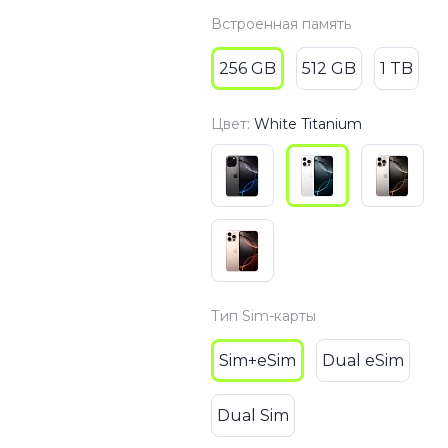
Встроенная память
3
Series S
Pixel 9
2
Series Z
Pixel 8
256 GB
512 GB
1 TB
1
Pixel 7
E
Pixel 6
Цвет:
White Titanium
Xiaomi
Honor
Honor 400
Honor 400
Honor Magi
Тип Sim-карты
Sim+eSim
Dual eSim
g
Redmi
Аксессу
Dual Sim
Чехлы
Защитные 