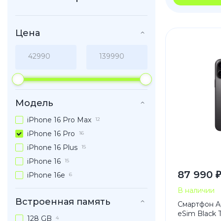
iPhone 1
iPhone 1
Цена
iPhone 1
iPhone S
Poco
Модель
F Series
iPhone 16 Pro Max
12
M Series
iPhone 16 Pro
16
X Series
iPhone 16 Plus
15
iPhone 16
15
87 990 
iPhone 16e
6
Nothin
В наличии
Встроенная память
Смартфон Ap
eSim Black 
128 GB
4