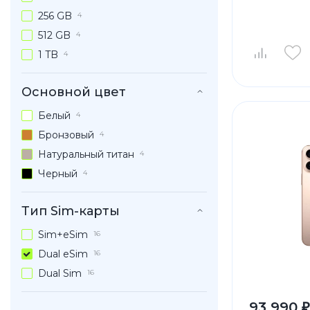
256 GB
4
512 GB
4
1 TB
4
Основной цвет
Белый
4
Бронзовый
4
Натуральный титан
4
Черный
4
Тип Sim-карты
Sim+eSim
16
Dual eSim
16
Dual Sim
16
93 990 ₽