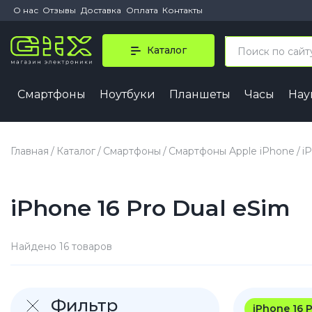
О нас
Отзывы
Доставка
Оплата
Контакты
Каталог
Смартфоны
Ноутбуки
Планшеты
Часы
На
iPhone 
iPhone 1
Главная
Каталог
Смартфоны
Смартфоны Apple iPhone
i
iPhone 1
iPhone 1
iPhone 16 Pro Dual eSim
iPhone 1
iPhone A
Найдено 16 товаров
iPhone
Фильтр
iPhone 16 
iPhone 1