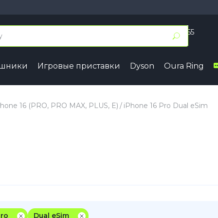
+7 (495) 055 50 55
Заказать звонок
ушники
Игровые приставки
Dyson
Oura Ring
17
iPhone 16
iPhone 15
7 Pro Max
iPhone 16 Pro Max
iPhone 15 
Phone 16 (PRO, PRO MAX, PLUS, E)
iPhone 16 Pro Dual eSim
7 Pro
iPhone 16 Pro
iPhone 15 
7
iPhone 16 Plus
iPhone 15 
7e
iPhone 16
iPhone 15
ir
iPhone 16e
Samsung
Google
Pro
Dual eSim
4
Series A
Pixel 10