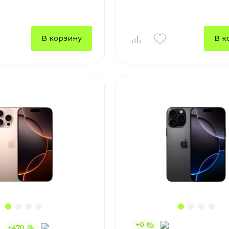
Зарядные 
Внешние а
В корзину
В к
Кабели
Автомобил
+0
+470