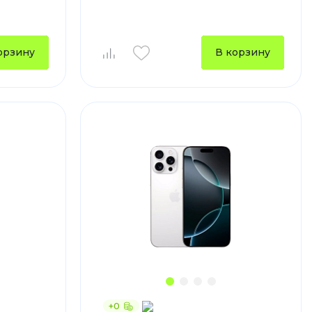
устройства
ккумуляторы
орзину
В корзину
ьные держатели
+0