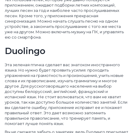
приложением, ожидают подборки летних композиций,
лучших песен за год и наиболее часто прослушиваемых
песен. Кроме того, у приложения прекрасная
синхронизация. Можно начать слушать песню на одном
устройстве, а закончить прослушивание с того же места
уже на другом. Можно включить музыку на ПК, и управлять
ею со смартфона.
Duolingo
Эта зеленая птичка сделает вас знатоком иностранного
языка. Но нужно будет проявить усилия: проходить
упражнения на грамотность и произношения, учить новые
слова и их правописание, изучать грамматику и многое
другое. Для русскоговорящего населения на выбор
доступны белорусский, английский, французский и
испанский язык. Не стоит волноваться, что вам не хватит
уроков, так как доступно большое количество занятий. Если
вы сделаете ошибку, приложение исправит ее и покажет
правильный ответ. Это дает возможно запомнить
правильное правописание, что тренирует память, и
помогает лучше понять язык.
Вы не сможете забыть о занятиях, ведь Дуолинго присылает