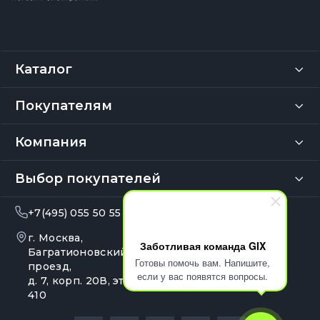
Каталог
Покупателям
Компания
Выбор покупателей
+7(495) 055 50 55
info@gix.ru
г. Москва,
10:00 – 20:00
Заботливая команда GIX
Ежедневно
Багратионовский
Готовы помочь вам. Напишите,
проезд,
если у вас появятся вопросы.
д. 7, корп. 20В, эт. 4, оф.
410