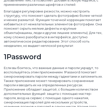
добавления текста позволяет добавить любую надпись, с
применением различных шрифтов и стилей.
Благодаря регулировке резкости, можно настроить
структуру, что поможет сделать фотографию более четкой
и менее размытой. Функция точечной коррекции помогает
избавиться от нежелательных элементов фотографии. Она
поможет скрыть мелкие дефекты и крупные
объекты(машины, люди и другие лишние элементы). Для тех,
кому сложно разобраться в интерфейсе, доступно
автоматическое редактирование. Этот способ хоть
неидеален, но выдает неплохой результат.
1Password
Если вы боитесь, что важные данные и пароли украдут, то
воспользуйтесь этим приложением. 1Password помогает
синхронизировать пароли между гаджетами и запомнить их.
Также приложение может генерировать сохраненные
пароли и вводить их на определенных ресурсах.
Приложение обладает защитой, с большим количеством
дополнительных функций: защита с помощью мастер-
пароля, вход на сервис с помощью одного нажатия,
синхронизация паролей для нескольких устройств,
хранение логинов и паролей в одном месте. Кроме того,