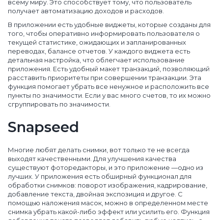
всему миру. Это способствует тому, что пользователь
получает автоматизацию доходов и расходов.
В приложении есть удобные виджеты, которые созданы для
того, чтобы оперативно информировать пользователя о
текущей статистике, ожидающих и запланированных
переводах, балансе отчетов. У каждого виджета есть
детальная настройка, что облегчает использование
приложения. Есть удобный макет транзакций, позволяющий
расставить приоритеты при совершении транзакции. Эта
функция помогает убрать все ненужное и расположить все
пункты по значимости. Если у вас много счетов, то их можно
сгруппировать по значимости.
Snapseed
Многие любят делать снимки, вот только те не всегда
выходят качественными. Для улучшения качества
существуют фоторедакторы, и это приложение —одно из
лучших. У приложения есть обширный функционал для
обработки снимков: поворот изображения, кадрирование,
добавление текста, двойная экспозиция и другое. С
помощью наложения масок, можно в определенном месте
снимка убрать какой-либо эффект или усилить его. Функция