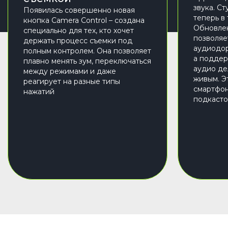
звука. С
Появилась совершенно новая
теперь в
кнопка Camera Control – создана
Обновле
специально для тех, кто хочет
позволяе
держать процесс съемки под
аудиодор
полным контролем. Она позволяет
а поддер
плавно менять зум, переключаться
аудио де
между режимами и даже
живым. Э
реагирует на разные типы
смартфон
нажатий
подкасто