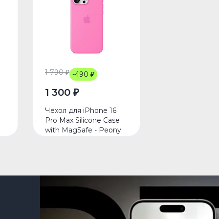
1 790 ₽
-490 ₽
1 300 ₽
Чехол для iPhone 16
Pro Max Silicone Case
with MagSafe - Peony