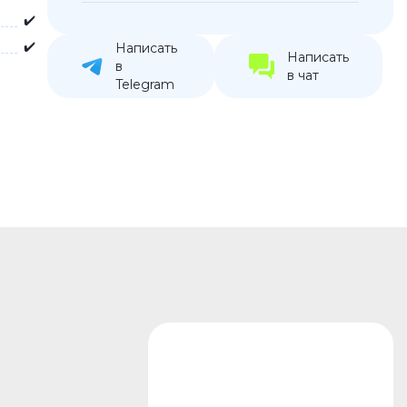
✔️
устройства
✔️
ккумуляторы
Написать
Написать
в
в чат
Telegram
ьные держатели