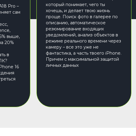
который понимает, чего ты
A18 Pro –
хочешь, и делает твою жизнь
еняет сам
проще. Поиск фото в галерее по
описанию, автоматическое
есс,
резюмирование входящих
ence,
уведомлений, анализ объектов в
15% выше,
режиме реального времени через
на 20%
камеру – все это уже не
фантастика, а часть твоего iPhone.
ть в
Причем с максимальной защитой
ПК?
личных данных
Phone 16
ждения
греться