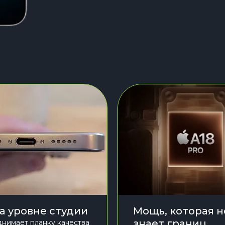
на уровне студии
Мощь, которая н
знает границ
днимает планку качества