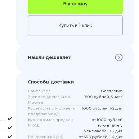
В корзину
Купить в 1 клик
Нашли дешевле?
 Pro
Способы доставки
c 8 Pro
Самовывоз
Бесплатно
Экспрес-доставка по
1500 рублей, 3 часа
Москве
Курьером по Москве (в
1000 рублей, 1-2 дня
пределах МКАД)
ары
✔️
Курьером (за пределы
от 1000 рублей
МКАД)
(уточняйте у
✔️
менеджера), 1-2 дня
✔️
По России (СДЭК)
от 500 рублей, 1-4 дня
стекла