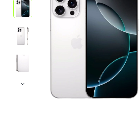
iPhone 1
iPhone 1
iPhone 1
iPhone S
Poco
F Series
M Series
X Series
Nothin