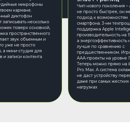
тудийные микрофоны
Чип нового поколения – 
 твоем кармане.
не просто быстрее, он м
нный диктофон
подход к возможностям
т записывать несколько
смартфона. 3-нм техпроц
ожек поверх основной,
поддержка Apple Intellig
жка пространственного
производительность на 
лает звук объемным и
а энергоэффективность 
то уже не просто
лучше по сравнению с
, а мини-студия для
предшественником. Игра
в и записи контента
AAA-проекты на уровне 
Теперь можно прямо на i
Pro Max. А система охла
не даст устройству пере
даже при самых жестких
нагрузках