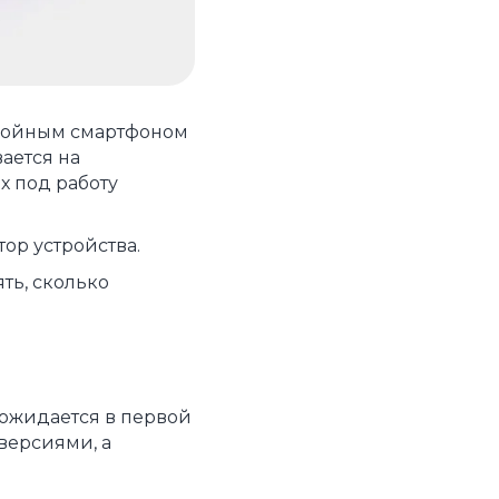
устройства
ккумуляторы
ьные держатели
стройным смартфоном
ается на
х под работу
ор устройства.
ть, сколько
 ожидается в первой
 версиями, а