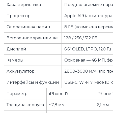
Характеристика
Предполагаемые пар
Процессор
Apple A19 (архитектура
Оперативная память
8 ГБ (возможна версия 
Встроенное хранилище
128 / 256 / 512 ГБ
Дисплей
6,6″ OLED, LTPO, 120 Гц
Камеры
Основная — 48 МП, фр
Аккумулятор
2800–3000 мАч (по п
Интерфейсы и функции
USB-C, Wi-Fi 7, Face ID
Параметр
iPhone 17
iPhone 1
Толщина корпуса
~7,8 мм
6,1 мм