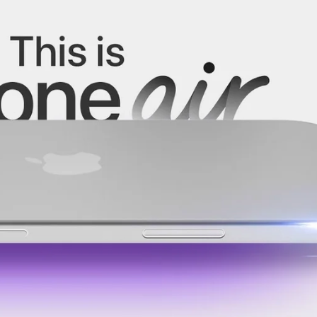
3
Series S
Pixel 9
2
Series Z
Pixel 8
1
Pixel 7
E
Pixel 6
Xiaomi
Honor
Honor 400
Honor 400
Honor Magi
g
Redmi
Аксессу
Чехлы
Защитные 