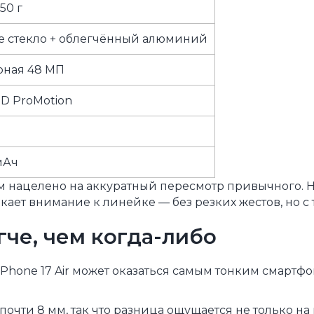
50 г
е стекло + облегчённый алюминий
ная 48 МП
ED ProMotion
мАч
ём нацелено на аккуратный пересмотр привычного. Не
ает внимание к линейке — без резких жестов, но с
гче, чем когда-либо
iPhone 17 Air может оказаться самым тонким смартф
очти 8 мм, так что разница ощущается не только на гл