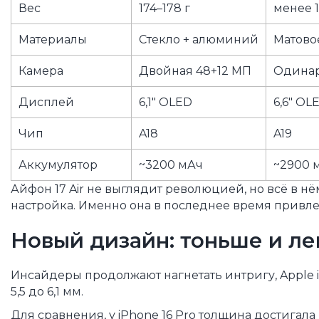
Вес
174–178 г
менее 1
Материалы
Стекло + алюминий
Матово
Камера
Двойная 48+12 МП
Одинар
Дисплей
6,1″ OLED
6,6″ OL
Чип
A18
A19
Аккумулятор
~3200 мАч
~2900 
Айфон 17 Air не выглядит революцией, но всё в н
настройка. Именно она в последнее время привлек
Новый дизайн: тоньше и ле
Инсайдеры продолжают нагнетать интригу, Apple 
5,5 до 6,1 мм.
Для сравнения, у iPhone 16 Pro толщина достигала п