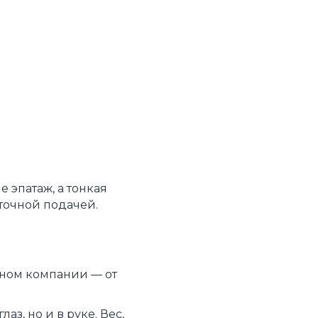
 эпатаж, а тонкая
 точной подачей.
оном компании — от
аз, но и в руке. Вес,