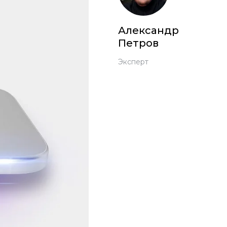
Александр
Петров
Эксперт
 Pro
c 8 Pro
ары
стекла