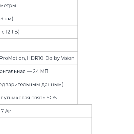
аметры
 3 нм)
с 12 ГБ)
 ProMotion, HDR10, Dolby Vision
онтальная — 24 МП
редварительным данным)
, спутниковая связь SOS
7 Air