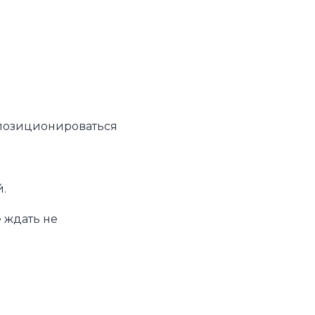
 позиционироваться
й.
 ждать не