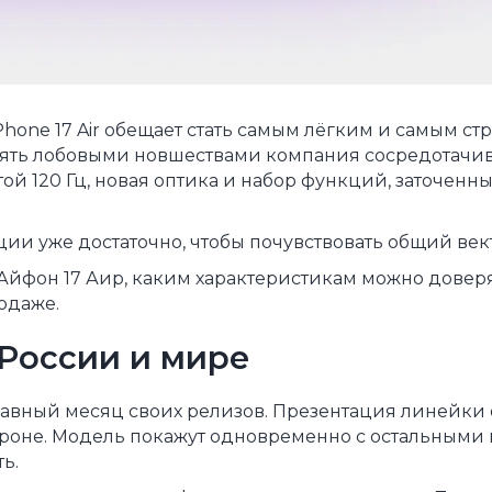
Зарядные 
Внешние а
Кабели
Автомобил
 iPhone 17 Air обещает стать самым лёгким и самым 
лять лобовыми новшествами компания сосредотачив
той 120 Гц, новая оптика и набор функций, заточенны
ии уже достаточно, чтобы почувствовать общий вект
ь Айфон 17 Аир, каким характеристикам можно доверя
одаже.
в России и мире
 главный месяц своих релизов. Презентация линейки
стороне. Модель покажут одновременно с остальными
ь.