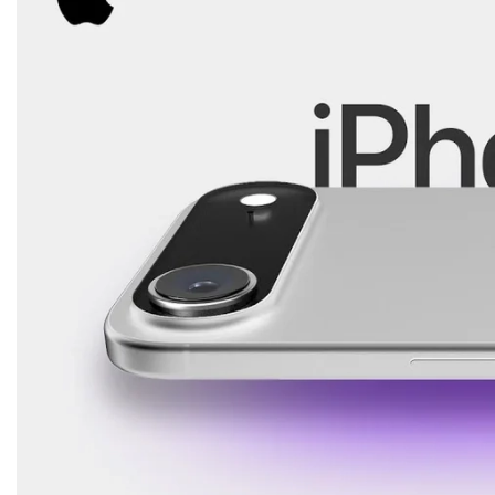
iPhone 1
iPhone 1
iPhone 1
iPhone S
Poco
F Series
M Series
X Series
Nothin