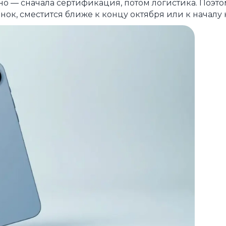
ьно — сначала сертификация, потом логистика. Поэто
нок, сместится ближе к концу октября или к началу 