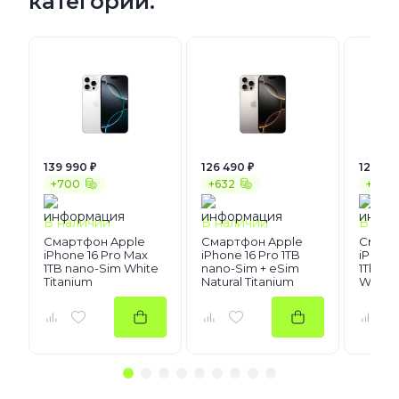
категории.
139 990 ₽
126 490 ₽
125 490
+700
+632
+627
В наличии
В наличии
В нал
Смартфон Apple
Смартфон Apple
Смарт
iPhone 16 Pro Max
iPhone 16 Pro 1TB
iPhone
1TB nano-Sim White
nano-Sim + eSim
1Tb na
Titanium
Natural Titanium
White 