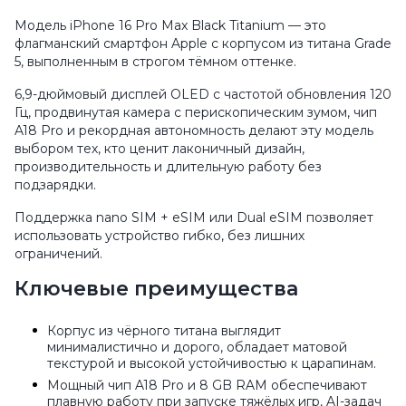
Модель iPhone 16 Pro Max Black Titanium — это
флагманский смартфон Apple с корпусом из титана Grade
5, выполненным в строгом тёмном оттенке.
6,9-дюймовый дисплей OLED с частотой обновления 120
Гц, продвинутая камера с перископическим зумом, чип
A18 Pro и рекордная автономность делают эту модель
выбором тех, кто ценит лаконичный дизайн,
производительность и длительную работу без
подзарядки.
Поддержка nano SIM + eSIM или Dual eSIM позволяет
использовать устройство гибко, без лишних
ограничений.
Ключевые преимущества
Корпус из чёрного титана выглядит
минималистично и дорого, обладает матовой
текстурой и высокой устойчивостью к царапинам.
Мощный чип A18 Pro и 8 GB RAM обеспечивают
плавную работу при запуске тяжёлых игр, AI-задач