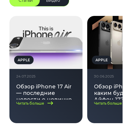
Статьи
Видео
APPLE
APPLE
24.07.2025
30.06.2025
Обзор iPhone 17 Air
Обзор iPhone
— последние
каким будет
новости о новинке
Айфон 17? Да
Читать больше
Читать больше
Apple
выхода, диза
характерист