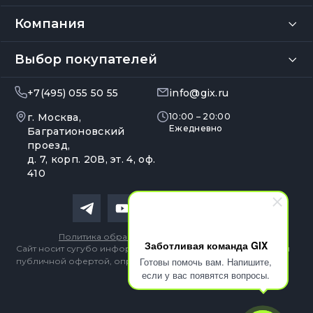
Компания
Выбор покупателей
+7(495) 055 50 55
info@gix.ru
г. Москва,
10:00 – 20:00
Ежедневно
Багратионовский
проезд,
д. 7, корп. 20В, эт. 4, оф.
410
Политика обработки персональных данных
Заботливая команда GIX
Сайт носит сугубо информационный характер и не является
Готовы помочь вам. Напишите,
публичной офертой, определяемой Статьей 437 (2) ГК РФ
если у вас появятся вопросы.