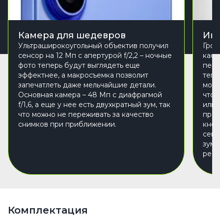
Камера для шедевров
Инт
Ультраширокоугольный объектив получил
Гром
сенсор на 12 Мп с апертурой f/2,2 – ночные
каст
фото теперь будут выглядеть еще
пере
эффектнее, а макросъемка позволит
тепе
запечатлеть даже мельчайшие детали.
можн
Основная камера – 48 Мп с диафрагмой
чтоб
f/1,6, а еще у нее есть двухкратный зум, так
или 
что можно не переживать за качество
проб
снимков при приближении.
кноп
сенс
зумо
реаг
Комплектация