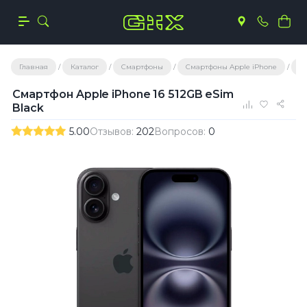
Главная
Каталог
Смартфоны
Смартфоны Apple iPhone
iP
Смартфон Apple iPhone 16 512GB eSim
Black
5.00
Отзывов:
202
Вопросов:
0