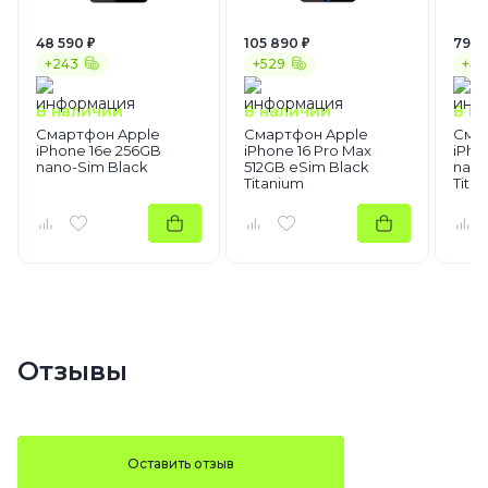
48 590 ₽
105 890 ₽
79 9
+243
+529
+4
В наличии
В наличии
В н
Смартфон Apple
Смартфон Apple
Сма
iPhone 16e 256GB
iPhone 16 Pro Max
iPho
nano-Sim Black
512GB eSim Black
nano
Titanium
Tita
Отзывы
Оставить отзыв