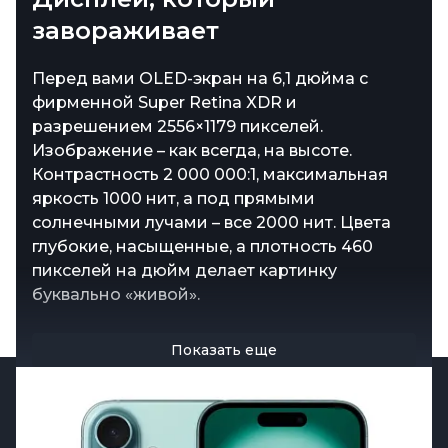
завораживает
Apple снова играется с цветами, и в этот раз
палитра получилась действительно
Перед вами OLED-экран на 6,1 дюйма с
притягательной. Классические черный и
фирменной Super Retina XDR и
белый для любителей сдержанной
разрешением 2556×1179 пикселей.
эстетики, а для тех, кто хочет больше
Изображение – как всегда, на высоте.
яркости – розовый, бирюзовый и
Контрастность 2 000 000:1, максимальная
ультрамарин. Камеры теперь расположены
яркость 1000 нит, а под прямыми
вертикально, и это не просто дизайнерский
солнечными лучами – все 2000 нит. Цвета
ход – такое расположение позволяет делать
глубокие, насыщенные, а плотность 460
пространственные фото и видео, которые
пикселей на дюйм делает картинку
великолепно сочетаются с Apple Vision Pro.
буквально «живой».
Показать еще
Показать еще