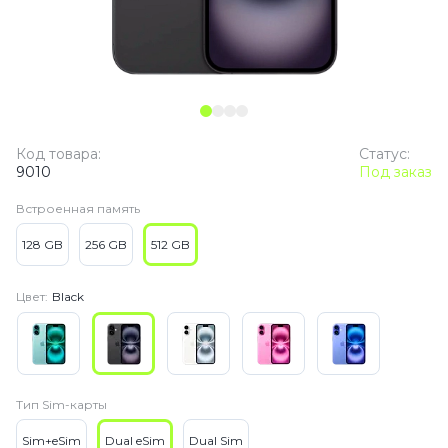
Код товара:
Статус:
9010
Под заказ
Встроенная память
128 GB
256 GB
512 GB
Цвет:
Black
Тип Sim-карты
Sim+eSim
Dual eSim
Dual Sim