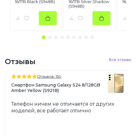
16/1TB Black (S948B)
16/1TB Silver Shadow
16/1TB
(S948B)
Отзывы
Все отзывы
Отзывов: 150
Смартфон Samsung Galaxy S24 8/128GB
Amber Yellow (S921B)
Телефон ничем не отличается от других
моделей, все работает отлично