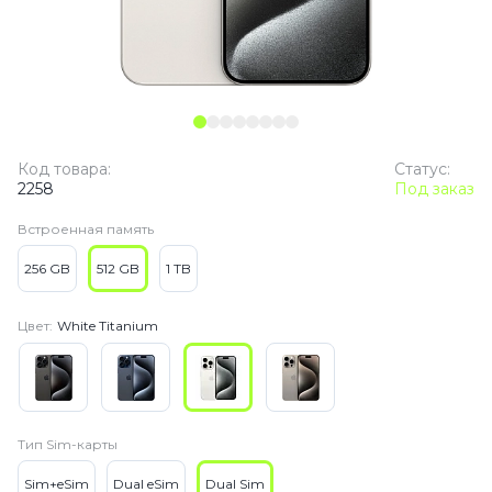
Код товара:
Статус:
2258
Под заказ
Встроенная память
256 GB
512 GB
1 TB
Цвет:
White Titanium
Тип Sim-карты
Sim+eSim
Dual eSim
Dual Sim