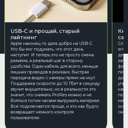
USB-C и прощай, старый
Кно
лайтнинг
са
Apple наконец-то дала добро на USB-C.
Слев
Кто бы мог подумать, что этот день
его 
наступит. И теперь это не просто смена
дела
разъёма, а реальный шаг в сторону
запу
удобства. Один кабель для всего, меньше
фона
лишних проводов в рюкзаке, быстрая
пере
передача видео с камеры прямо на ноут.
допо
Поддержка скорости до 10 Гбит в секунду
упра
звучит внушительно, но в реальности это
как 
значит, что снимать ProRes можно и не
подс
бояться потом часами выгружать материал.
изме
Всё подключается проще, и это как будто
особ
возвращает немного контроля
смар
пользователю