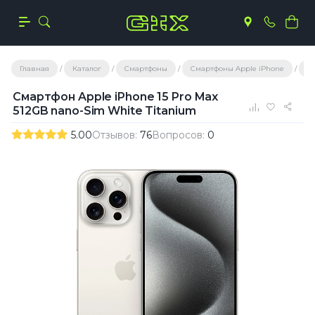
Главная
Каталог
Смартфоны
Смартфоны Apple iPhone
С
Смартфон Apple iPhone 15 Pro Max
512GB nano-Sim White Titanium
5.00
Отзывов:
76
Вопросов:
0