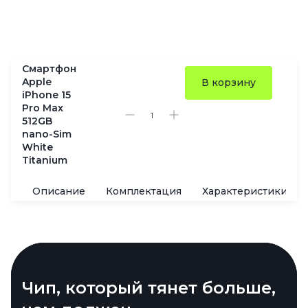
Смартфон
Apple
В корзину
iPhone 15
Pro Max
512GB
nano-Sim
White
Titanium
Описание
Комплектация
Характеристики
Титан, стиль и немного веса
Чип, который тянет больше,
Зум, способный на многое
AI в стиле Apple — теперь и