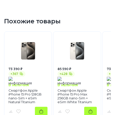
512 GB
512 GB
Смартфоны
Apple
iPhone 15
Похожие товары
73 390 ₽
85 590 ₽
73 9
+367
+428
+37
В наличии
В наличии
В н
Смартфон Apple
Смартфон Apple
Сма
iPhone 15 Pro 128GB
iPhone 15 Pro Max
iPho
nano-Sim + eSim
256GB nano-Sim +
eSim
Natural Titanium
eSim White Titanium