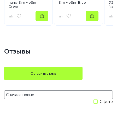
nano-Sim + eSim
Sim + eSim Blue
512G
Green
Natu
Отзывы
Оставить отзыв
С фото