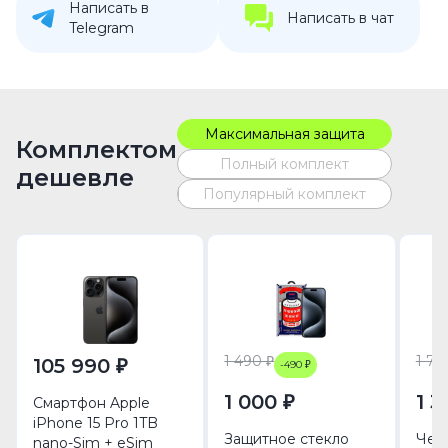
Написать в
Написать в чат
Telegram
Максимальная защита
Комплектом
Полный комплект
дешевле
Популярный комплект
1 490 ₽
1 79
105 990 ₽
-490 ₽
1 000 ₽
1 3
Смартфон Apple
iPhone 15 Pro 1TB
Защитное стекло
Чехо
nano-Sim + eSim