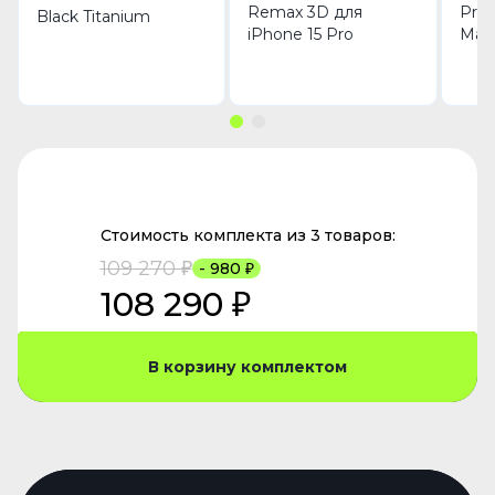
Remax 3D для
Pro 
Black Titanium
iPhone 15 Pro
MagS
Стоимость комплекта из 3 товаров:
109 270 ₽
- 980 ₽
108 290 ₽
В корзину комплектом