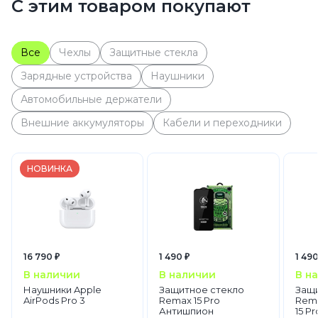
С этим товаром покупают
Все
Чехлы
Защитные стекла
Зарядные устройства
Наушники
Автомобильные держатели
Внешние аккумуляторы
Кабели и переходники
НОВИНКА
16 790 ₽
1 490 ₽
1 490
В наличии
В наличии
В н
Наушники Apple
Защитное стекло
Защи
AirPods Pro 3
Remax 15 Pro
Rema
Антишпион
15 Pr