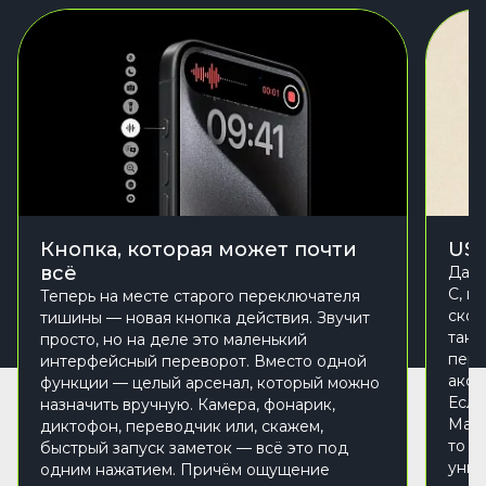
Кнопка, которая может почти
USB
всё
Да, 
C, и
Теперь на месте старого переключателя
скор
тишины — новая кнопка действия. Звучит
танц
просто, но на деле это маленький
пере
интерфейсный переворот. Вместо одной
аксе
функции — целый арсенал, который можно
Если
назначить вручную. Камера, фонарик,
MacB
диктофон, переводчик или, скажем,
то п
быстрый запуск заметок — всё это под
унив
одним нажатием. Причём ощущение