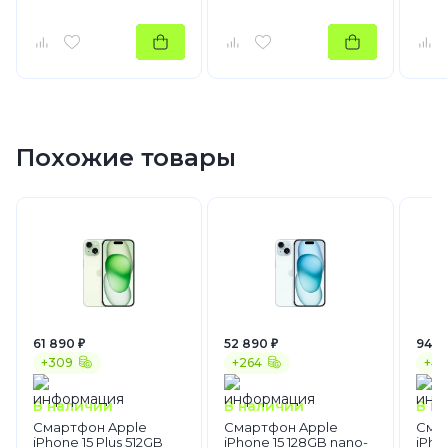
Похожие товары
61 890 ₽
52 890 ₽
94 9
+309
+264
+47
В наличии
В наличии
В н
Смартфон Apple
Смартфон Apple
Сма
iPhone 15 Plus 512GB
iPhone 15 128GB nano-
iPho