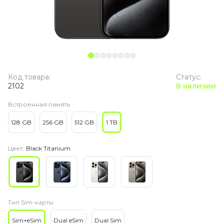
Код товара:
Статус:
2102
В наличии
Встроенная память
128 GB
256 GB
512 GB
1 TB
Цвет:
Black Titanium
Тип Sim-карты
Sim+eSim
Dual eSim
Dual Sim