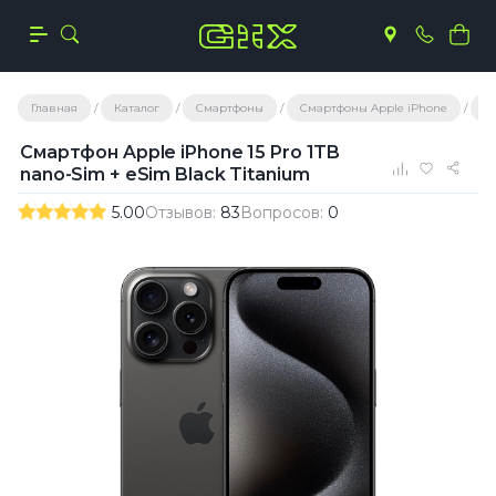
Главная
Каталог
Смартфоны
Смартфоны Apple iPhone
С
Смартфон Apple iPhone 15 Pro 1TB
nano-Sim + eSim Black Titanium
5.00
Отзывов:
83
Вопросов:
0