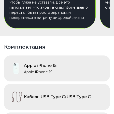
чтобы глаза не уставали. Всё это
умир
напоминает, что экран в смартфоне давно
стаб
перестал быть просто экраном, и
превратился в витрину цифровой жизни
Комплектация
Apple iPhone 15
Apple iPhone 15
Кабель USB Type C/USB Type C