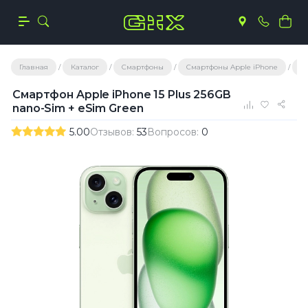
Главная
Каталог
Смартфоны
Смартфоны Apple iPhone
С
Смартфон Apple iPhone 15 Plus 256GB
nano-Sim + eSim Green
5.00
Отзывов:
53
Вопросов:
0