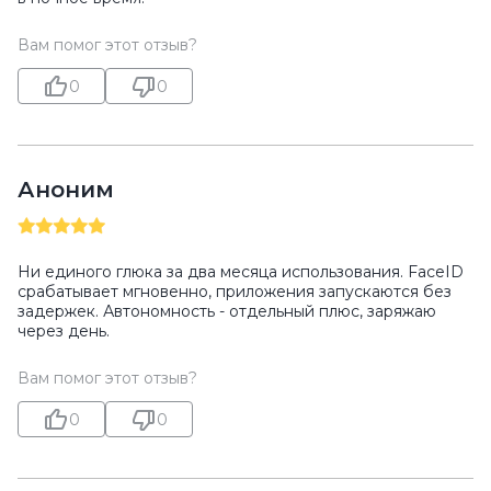
Вам помог этот отзыв?
0
0
Аноним
Ни единого глюка за два месяца использования. FaceID
срабатывает мгновенно, приложения запускаются без
задержек. Автономность - отдельный плюс, заряжаю
через день.
Вам помог этот отзыв?
0
0