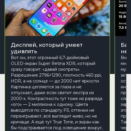
Дисплей, который умеет
Бат
удивлять
не 
Вот он, этот огромный 6,7-дюймовый
Внут
OLED-экран Super Retina XDR, который
мног
сразу говорит: «давай смотреть».
музы
Разрешение 2796×1290, плотность 460 ppi,
акти
HDR, а на солнце — до 2000 нит яркости.
оста
Картинка цепляется за глаза и не
инте
отпускает, даже если светит люстра из
прое
2000-х. Контрастность тут тоже из разряда
слиш
«ого» — 2 миллиона к одному. Цвета
заря
выводятся по стандарту P3, оттенки не
это 
переигрывают, всё выглядит живо, но не
прив
кричаще. А ещё тут True Tone, и экран как
Так 
бы подстраивается под освещение вокруг,
чере