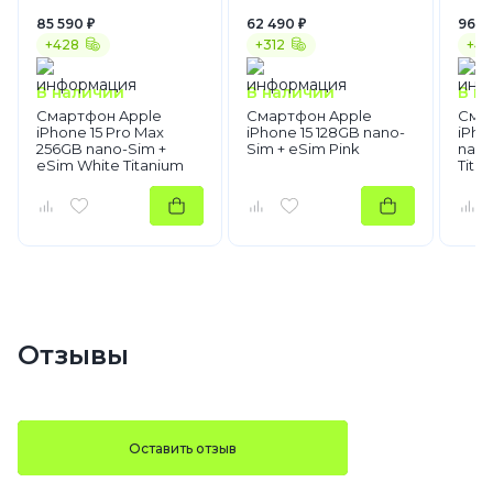
85 590 ₽
62 490 ₽
96 4
+428
+312
+48
В наличии
В наличии
В н
Смартфон Apple
Смартфон Apple
Сма
iPhone 15 Pro Max
iPhone 15 128GB nano-
iPho
256GB nano-Sim +
Sim + eSim Pink
nano
eSim White Titanium
Tita
Отзывы
Оставить отзыв