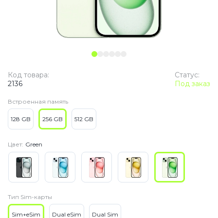
Код товара:
Статус:
2136
Под заказ
Встроенная память
128 GB
256 GB
512 GB
Цвет:
Green
Тип Sim-карты
Sim+eSim
Dual eSim
Dual Sim