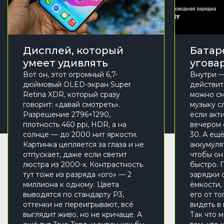
Дисплей, который
Батар
умеет удивлять
угова
Вот он, этот огромный 6,7-
Внутри — 
дюймовый OLED-экран Super
действит
Retina XDR, который сразу
можно см
говорит: «давай смотреть».
музыку с
Разрешение 2796×1290,
если акти
плотность 460 ppi, HDR, а на
вечером 
солнце — до 2000 нит яркости.
30. А ещё
Картинка цепляется за глаза и не
аккумуля
отпускает, даже если светит
чтобы он
люстра из 2000-х. Контрастность
быстро. 
тут тоже из разряда «ого» — 2
зарядки 
миллиона к одному. Цвета
ёмкости,
выводятся по стандарту P3,
его от то
оттенки не переигрывают, всё
видеть в
выглядит живо, но не кричаще. А
Так что 