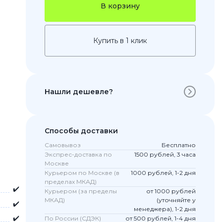
В корзину
Купить в 1 клик
Нашли дешевле?
 Pro
Способы доставки
c 8 Pro
Самовывоз
Бесплатно
Экспрес-доставка по
1500 рублей, 3 часа
Москве
Курьером по Москве (в
1000 рублей, 1-2 дня
пределах МКАД)
ары
✔️
Курьером (за пределы
от 1000 рублей
МКАД)
(уточняйте у
✔️
менеджера), 1-2 дня
✔️
По России (СДЭК)
от 500 рублей, 1-4 дня
стекла