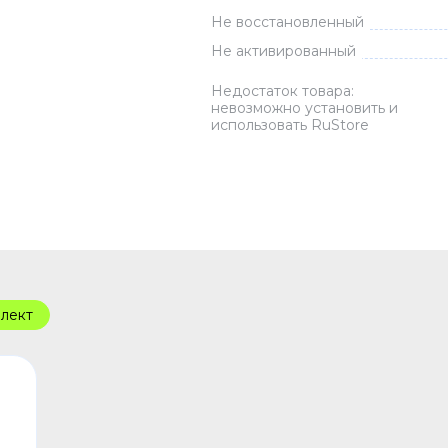
Не восстановленный
Зарядные 
Не активированный
Внешние а
Кабели
Недостаток товара:
невозможно установить и
Автомобил
использовать RuStore
лект