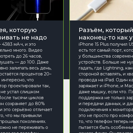
ея, которую
Разъём, которы
ривать не надо
наконец-то как у
4383 мА·ч, и это
iPhone 15 Plus получил U
ельно много. Видео
есть тот самый порт, кот
отреть до 26 часов,
у большинства совреме
лушать — до 100. Даже
устройств. Больше не н
вно залипать весь день,
гадать, где Lightning, ка
остаётся процентов 20–
стороной вставлять, и хв
 интересно, что
провода на iPad. Один к
тор проектировали так,
заряжает и iPhone, и Ma
 не устал слишком
даже мышку, если что. П
После тысячи циклов
поддержка не только зар
он сохраняет до 80%
и передачи данных, и д
 и это серьёзно отличает
подключения к монитора
го, что мы привыкли
это не просто про комфо
 прошлых поколениях.
то, что телефон теперь н
можно не переживать о
пытается быть особенны