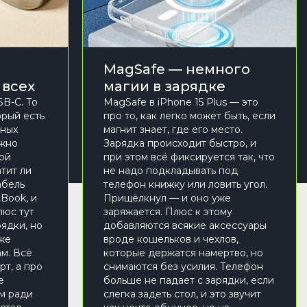
й
MagSafe — немного
 всех
магии в зарядке
SB-C. То
MagSafe в iPhone 15 Plus — это
орый есть
про то, как легко может быть, если
нных
магнит знает, где его место.
ужно
Зарядка происходит быстро, и
кой
при этом всё фиксируется так, что
атит ли
не надо подкладывать под
абель
телефон книжку или ловить угол.
cBook, и
Прищёлкнул — и оно уже
люс тут
заряжается. Плюс к этому
ядки, но
добавляются всякие аксессуары
аже
вроде кошельков и чехлов,
м. Всё
которые держатся намертво, но
рт, а про
снимаются без усилия. Телефон
е
больше не падает с зарядки, если
м ради
слегка задеть стол, и это звучит