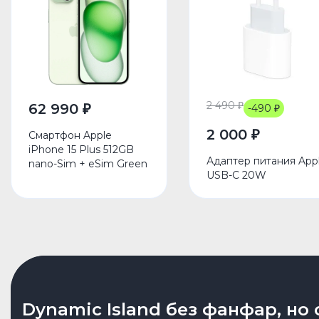
2 490 ₽
62 990 ₽
-490 ₽
2 000 ₽
Смартфон Apple
iPhone 15 Plus 512GB
Адаптер питания App
nano-Sim + eSim Green
USB-C 20W
Камеры, умеющие больше, чем
Dynamic Island без фанфар, но 
Чип, который уже что-то повид
кажется