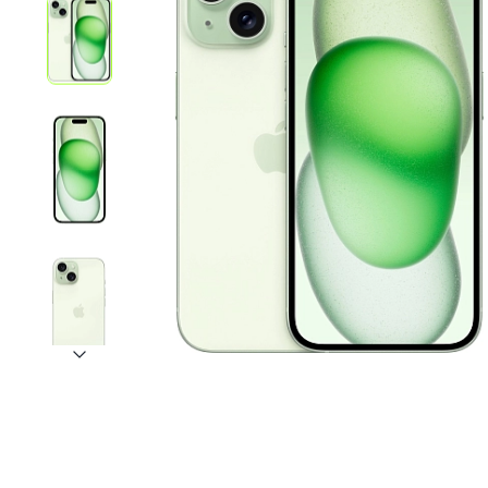
iPhone 1
iPhone 1
iPhone 1
iPhone S
Poco
F Series
M Series
X Series
Nothin