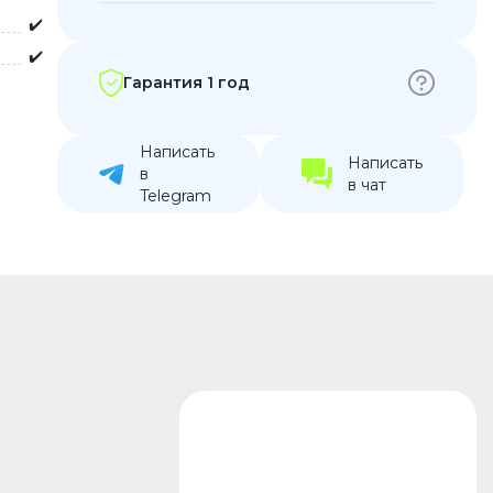
✔️
устройства
✔️
ккумуляторы
Гарантия 1 год
ьные держатели
Написать
Написать
в
в чат
Telegram