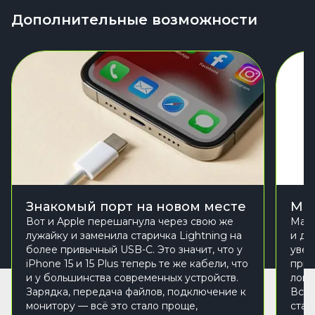
Дополнительные возможности
Знакомый порт на новом месте
Mag
Вот и Apple перешагнула через свою же
MagS
лужайку и заменила старичка Lightning на
и до
более привычный USB-C. Это значит, что у
увер
iPhone 15 и 15 Plus теперь те же кабели, что
прит
и у большинства современных устройств.
лови
Зарядка, передача файлов, подключение к
Всё 
монитору — всё это стало проще,
стаб