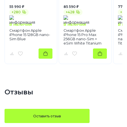
55 990 ₽
85 590 ₽
77 4
+280
+428
+38
В наличии
В наличии
В н
Смартфон Apple
Смартфон Apple
Сма
iPhone 15 128GB nano-
iPhone 15 Pro Max
iPho
Sim Blue
256GB nano-Sim +
nano
eSim White Titanium
Tita
Отзывы
Оставить отзыв