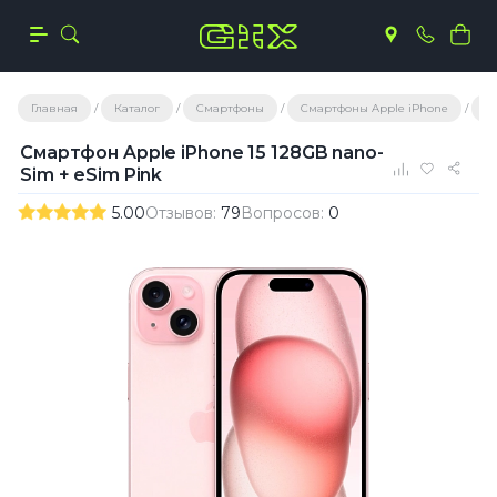
Главная
Каталог
Смартфоны
Смартфоны Apple iPhone
С
Смартфон Apple iPhone 15 128GB nano-
Sim + eSim Pink
5.00
Отзывов:
79
Вопросов:
0