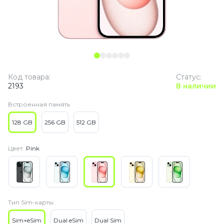
Код товара:
Статус:
2193
В наличии
Встроенная память
128 GB
256 GB
512 GB
Цвет:
Pink
Тип Sim-карты
Sim+eSim
Dual eSim
Dual Sim