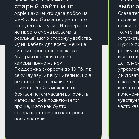
старый лайтнинг
выбир
Apple наконец-то дала добро на
Слева те
USB-C. Кто бы мог подумать, что
переключ
этот день наступит. И теперь это
появилас
не просто смена разъёма, а
то, что т
реальный шаг в сторону удобства.
запускат
Один кабель для всего, меньше
Нужно фо
лишних проводов в рюкзаке,
режимы ф
быстрая передача видео с
вкус и цв
камеры прямо на ноут.
дополнен
Поддержка скорости до 10 Гбит в
управлен
секунду звучит внушительно, но в
диктовать
реальности это значит, что
наконец 
снимать ProRes можно и не
кое-что 
бояться потом часами выгружать
изменени
материал. Всё подключается
чувствуе
проще, и это как будто
часто хв
возвращает немного контроля
пользователю