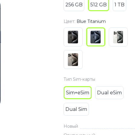
256 GB
512 GB
1 TB
3
Series S
Pixel 9
2
Series Z
Pixel 8
Цвет:
Blue Titanium
1
Pixel 7
E
Pixel 6
Xiaomi
Honor
Honor 400
Тип Sim-карты
Honor 400
Honor Magi
Sim+eSim
Dual eSim
Dual Sim
g
Redmi
Аксессу
Чехлы
Новый
Защитные 