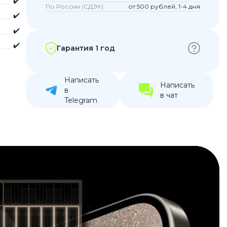
✔️
По России (СДЭК)
от 500 рублей, 1-4 дня
устройства
✔️
ккумуляторы
✔️
✔️
Гарантия 1 год
ьные держатели
Написать
Написать
в
в чат
Telegram