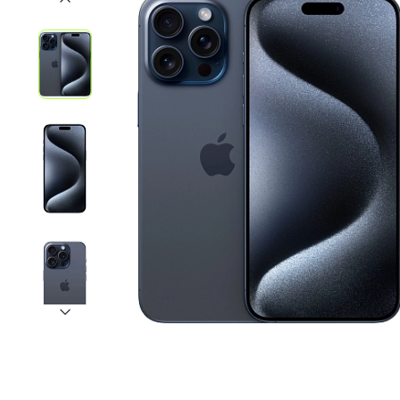
iPhone 1
iPhone 1
iPhone 1
iPhone S
Poco
F Series
M Series
X Series
Nothin