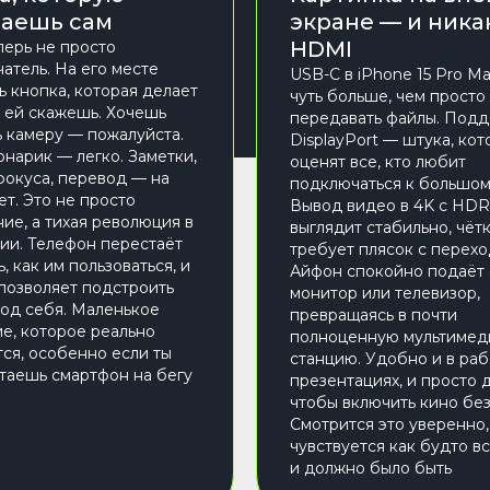
аешь сам
экране — и ника
HDMI
перь не просто
атель. На его месте
USB-C в iPhone 15 Pro M
ь кнопка, которая делает
чуть больше, чем просто
ы ей скажешь. Хочешь
передавать файлы. Под
ь камеру — пожалуйста.
DisplayPort — штука, ко
нарик — легко. Заметки,
оценят все, кто любит
окуса, перевод — на
подключаться к большом
ет. Это не просто
Вывод видео в 4K с HDR
ие, а тихая революция в
выглядит стабильно, чётк
ии. Телефон перестаёт
требует плясок с перех
, как им пользоваться, и
Айфон спокойно подаёт 
позволяет подстроить
монитор или телевизор,
под себя. Маленькое
превращаясь в почти
е, которое реально
полноценную мультиме
тся, особенно если ты
станцию. Удобно и в рабо
атаешь смартфон на бегу
презентациях, и просто д
чтобы включить кино без
Смотрится это уверенно,
чувствуется как будто вс
и должно было быть