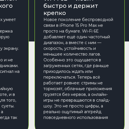
кого
быстро и держит
крепко
ax умеет
Новое поколение беспроводной
связи в iPhone 15 Pro Max не
держка
просто на бумаге. Wi-Fi 6E
торую
добавляет ещё один частотный
диапазон, а вместе с ним —
у экрану.
скорость, устойчивость и
меньшее количество лагов.
о и не
Особенно это ощущается в
одниками.
загруженных сетях, где раньше
сигнал на
приходилось ждать или
переключаться. Теперь всё
работает ровнее: стримы не
дийную
тормозят, облачные приложения
те, и в
грузятся без нервов, а онлайн-
ля того,
игры не превращаются в слайд-
 суеты.
шоу. Это не просто цифры, а
 а
реально ощутимый апгрейд
егда так
повседневного использования