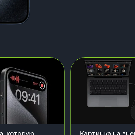
а, которую
Картинка на вн