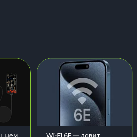
ешнем
Wi-Fi 6E — ловит