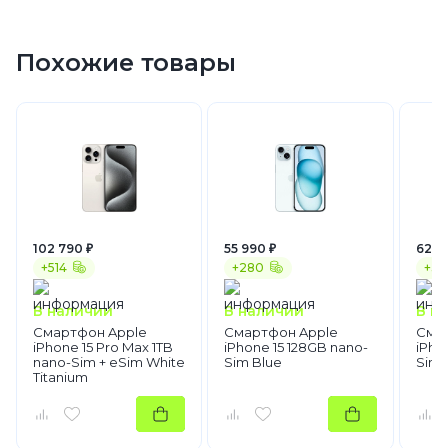
Apple
iPhone 15
Похожие товары
102 790 ₽
55 990 ₽
62 2
+514
+280
+311
В наличии
В наличии
В н
Смартфон Apple
Смартфон Apple
Сма
iPhone 15 Pro Max 1TB
iPhone 15 128GB nano-
iPho
nano-Sim + eSim White
Sim Blue
Sim 
Titanium