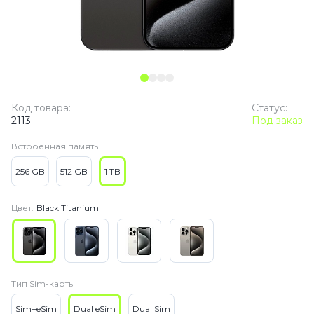
Код товара:
Статус:
2113
Под заказ
Встроенная память
256 GB
512 GB
1 TB
Цвет:
Black Titanium
Тип Sim-карты
Sim+eSim
Dual eSim
Dual Sim