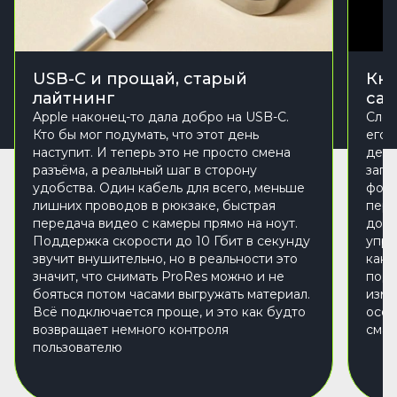
USB-C и прощай, старый
Кно
лайтнинг
са
Apple наконец-то дала добро на USB-C.
Слев
Кто бы мог подумать, что этот день
его 
наступит. И теперь это не просто смена
дела
разъёма, а реальный шаг в сторону
запу
удобства. Один кабель для всего, меньше
фона
лишних проводов в рюкзаке, быстрая
пере
передача видео с камеры прямо на ноут.
допо
Поддержка скорости до 10 Гбит в секунду
упра
звучит внушительно, но в реальности это
как 
значит, что снимать ProRes можно и не
подс
бояться потом часами выгружать материал.
изме
Всё подключается проще, и это как будто
особ
возвращает немного контроля
смар
пользователю