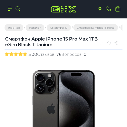
Главная
Каталог
Смартфоны
Смартфоны Apple iPhone
С
Смартфон Apple iPhone 15 Pro Max 1TB
eSim Black Titanium
5.00
Отзывов:
76
Вопросов:
0