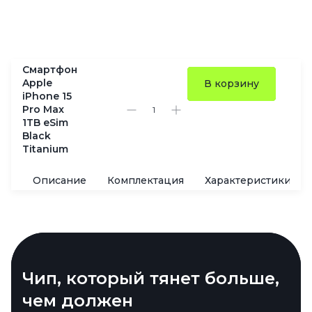
Смартфон
Apple
В корзину
iPhone 15
Pro Max
1TB eSim
Black
Titanium
Описание
Комплектация
Характеристики
Титан, стиль и немного веса
Чип, который тянет больше,
Зум, способный на многое
AI в стиле Apple — теперь и
меньше
чем должен
на iPhone
Камера теперь умеет кое-что, о чём давно