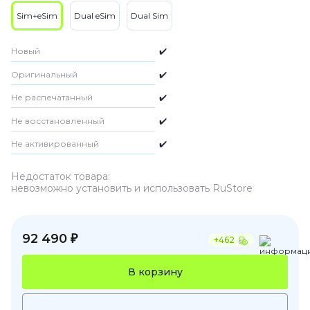
Sim+eSim
Dual eSim
Dual Sim
Новый
✔️
Оригинальный
✔️
Не распечатанный
✔️
Не восстановленный
✔️
Не активированный
✔️
Недостаток товара:
невозможно установить и использовать RuStore
92 490 ₽
+462
В корзину