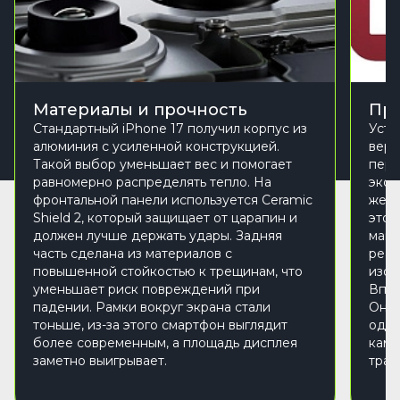
Материалы и прочность
Пр
Стандартный iPhone 17 получил корпус из
Устр
алюминия с усиленной конструкцией.
верс
Такой выбор уменьшает вес и помогает
пере
равномерно распределять тепло. На
экон
фронтальной панели используется Ceramic
же в
Shield 2, который защищает от царапин и
это 
должен лучше держать удары. Задняя
маши
часть сделана из материалов с
реал
повышенной стойкостью к трещинам, что
изоб
уменьшает риск повреждений при
Впер
падении. Рамки вокруг экрана стали
Она 
тоньше, из-за этого смартфон выглядит
одно
более современным, а площадь дисплея
каме
заметно выигрывает.
тран