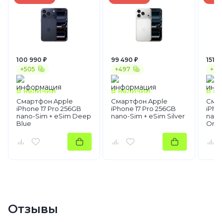
100 990 ₽
99 490 ₽
151 9
+505
+497
+76
В наличии
В наличии
В н
Смартфон Apple
Смартфон Apple
Сма
iPhone 17 Pro 256GB
iPhone 17 Pro 256GB
iPho
nano-Sim + eSim Deep
nano-Sim + eSim Silver
nano
Blue
Ora
Отзывы