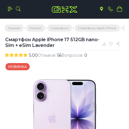
Главная
Каталог
Смартфоны
Смартфоны Apple iPhone
iP
Смартфон Apple iPhone 17 512GB nano-
Sim + eSim Lavender
5.00
Отзывов:
56
Вопросов:
0
НОВИНКА