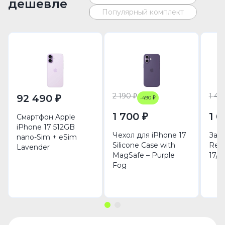
дешевле
Популярный комплект
2 190 ₽
1 49
92 490 ₽
-490 ₽
1 700 ₽
1 0
Смартфон Apple
iPhone 17 512GB
Чехол для iPhone 17
Защ
nano-Sim + eSim
Silicone Case with
Rem
Lavender
MagSafe – Purple
17/1
Fog