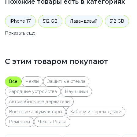
Похожие товары есть в категориях
iPhone 17
512 GB
Лавандовый
512 GB
Показать еще
Sim+eSim
512 GB
Лавандовый
Смартфоны
Apple
iPhone 17
С этим товаром покупают
Все
Чехлы
Защитные стекла
Зарядные устройства
Наушники
Автомобильные держатели
Внешние аккумуляторы
Кабели и переходники
Ремешки
Чехлы Pitaka