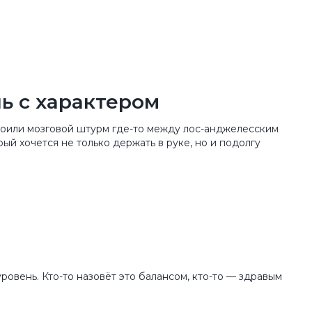
ль с характером
троили мозговой штурм где-то между лос-анджелесским
ый хочется не только держать в руке, но и подолгу
ровень. Кто-то назовёт это балансом, кто-то — здравым