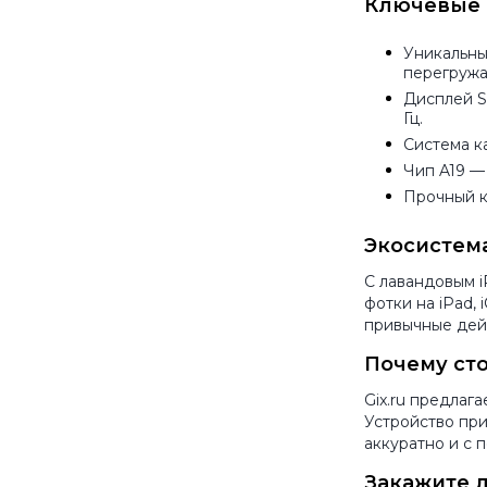
Ключевые 
Уникальны
перегружа
Дисплей Su
Гц.
Система к
Чип A19
— 
Прочный к
Экосистема
С лавандовым i
фотки на iPad,
привычные дейс
Почему сто
Gix.ru предлаг
Устройство при
аккуратно и с 
Закажите л