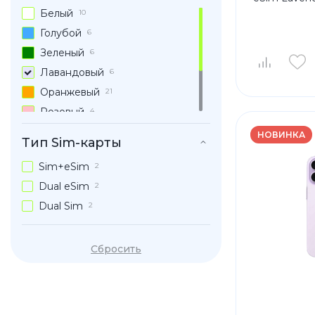
Белый
10
Голубой
6
Зеленый
6
Лавандовый
6
Оранжевый
21
Розовый
4
Серебристый
21
НОВИНКА
Тип Sim-карты
Синий
21
Sim+eSim
2
Черный
10
Dual eSim
2
Dual Sim
2
Сбросить