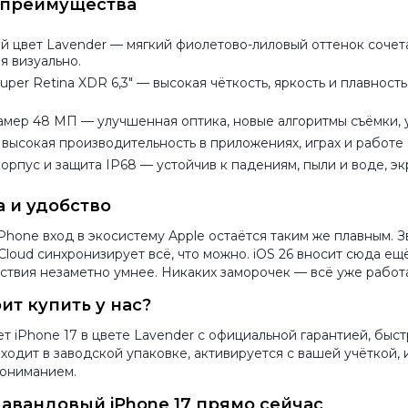
преимущества
й цвет Lavender
— мягкий фиолетово-лиловый оттенок сочета
я визуально.
per Retina XDR 6,3″
— высокая чёткость, яркость и плавность
амер 48 МП
— улучшенная оптика, новые алгоритмы съёмки, 
высокая производительность в приложениях, играх и работе 
орпус и защита IP68
— устойчив к падениям, пыли и воде, э
 и удобство
Phone вход в экосистему Apple остаётся таким же плавным. 
 iCloud синхронизирует всё, что можно. iOS 26 вносит сюда ещ
твия незаметно умнее. Никаких заморочек — всё уже работа
ит купить у нас?
ает iPhone 17 в цвете Lavender с официальной гарантией, быс
ходит в заводской упаковке, активируется с вашей учёткой
пониманием.
авандовый iPhone 17 прямо сейчас