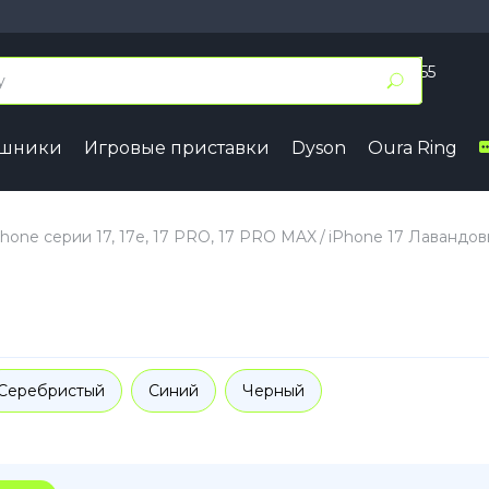
+7 (495) 055 50 55
Заказать звонок
ушники
Игровые приставки
Dyson
Oura Ring
17
iPhone 16
iPhone 15
7 Pro Max
iPhone 16 Pro Max
iPhone 15 
Phone серии 17, 17е, 17 PRO, 17 PRO MAX
iPhone 17 Лавандо
7 Pro
iPhone 16 Pro
iPhone 15 
7
iPhone 16 Plus
iPhone 15 
7e
iPhone 16
iPhone 15
ir
iPhone 16e
Серебристый
Синий
Черный
Samsung
Google
4
Series A
Pixel 10