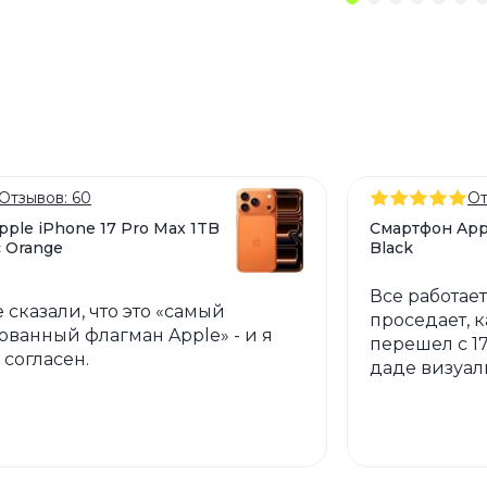
Отзывов: 60
От
ple iPhone 17 Pro Max 1TB
Смартфон App
 Orange
Black
Все работает
 сказали, что это «самый
проседает, 
ованный флагман Apple» - и я
перешел с 17
согласен.
даде визуал
просто небо