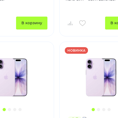
Зарядные 
Внешние а
Кабели
В корзину
В к
Автомобил
НОВИНКА