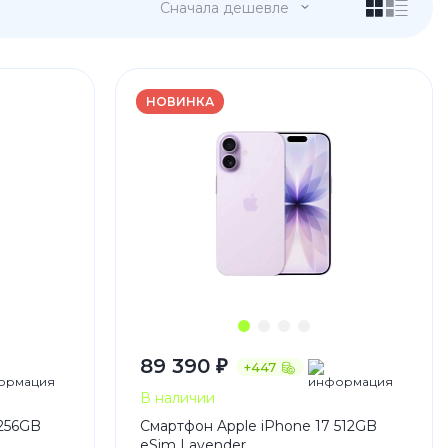
Сначала дешевле
НОВИНКА
 Pro
c 8 Pro
89 390 ₽
+447
ары
В наличии
 256GB
Смартфон Apple iPhone 17 512GB
стекла
eSim Lavender