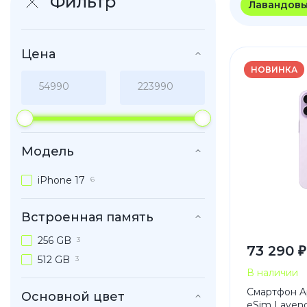
Фильтр
Лавандов
iPhone 1
iPhone 1
Цена
iPhone 1
НОВИНКА
iPhone S
Poco
Модель
F Series
iPhone 17
M Series
6
X Series
Встроенная память
256 GB
3
73 290 ₽
512 GB
Nothin
3
В наличии
Смартфон Ap
Основной цвет
eSim Laven