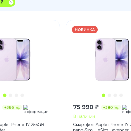
ый
3
Series S
Pixel 9
2
Series Z
Pixel 8
1
Pixel 7
НОВИНКА
E
Pixel 6
Xiaomi
Honor
Honor 400
Honor 400
Honor Magi
75 990 ₽
+366
+380
g
Redmi
Аксессу
В наличии
Чехлы
ple iPhone 17 256GB
Смартфон Apple iPhone 17
der
nano-Sim + eSim Lavender
Защитные 