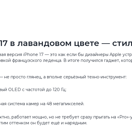
17 в лавандовом цвете — сти
ая версия iPhone 17 — это как если бы дизайнеры Apple ус
овкой французского леденца. В итоге получился гаджет, котор
 не просто глянец, а вполне серьёзный техно-инструмент:
овый OLED
с частотой до 120 Гц;
ая система камер
на 48 мегапикселей.
тно, работает мощно, но не требует сразу прыгать на «Pro»-у
этим оттенком он будет ещё и нарядным.