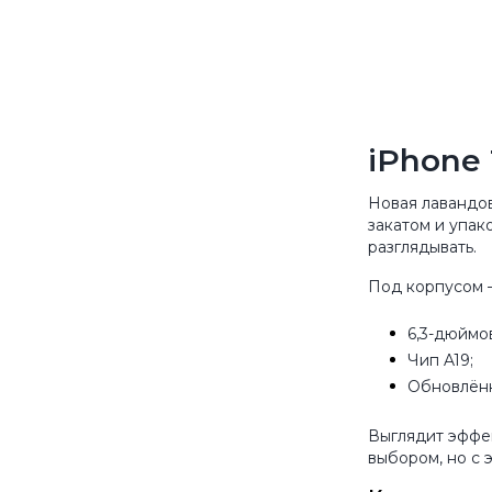
iPhone 
Новая лавандов
закатом и упак
разглядывать.
Под корпусом —
6,3-дюйм
Чип A19;
Обновлённ
Выглядит эффек
выбором, но с 