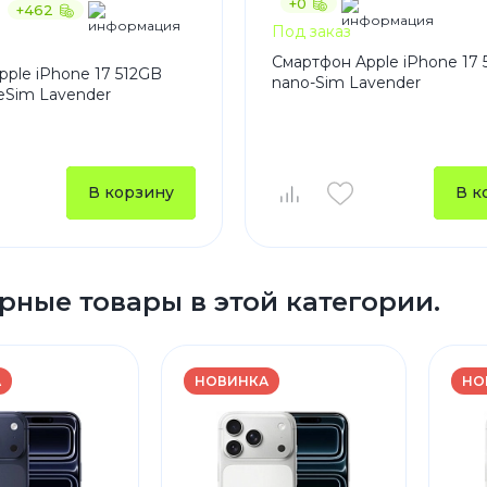
+0
+462
Под заказ
Смартфон Apple iPhone 17 
ple iPhone 17 512GB
nano-Sim Lavender
eSim Lavender
В корзину
В к
рные товары в этой категории.
А
НОВИНКА
НО