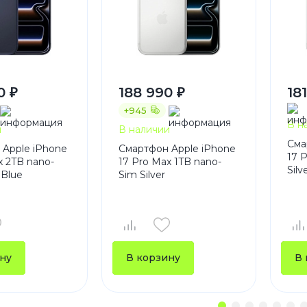
0 ₽
188 990 ₽
18
+945
В н
и
В наличии
Сма
 Apple iPhone
Смартфон Apple iPhone
17 
x 2TB nano-
17 Pro Max 1TB nano-
Silv
 Blue
Sim Silver
ну
В корзину
В 