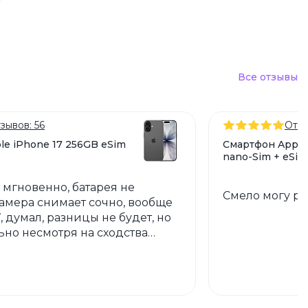
Все отзывы
зывов: 56
Отзы
le iPhone 17 256GB eSim
Смартфон Apple
nano-Sim + eSim
 мгновенно, батарея не
Смело могу ре
камера снимает сочно, вообще
, думал, разницы не будет, но
ьно несмотря на сходства
 и земля