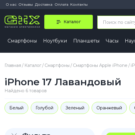
О нас
Отзывы
Доставка
Оплата
Контакты
Каталог
Смартфоны
Ноутбуки
Планшеты
Часы
На
iPhone 
iPhone 1
Главная
Каталог
Смартфоны
Смартфоны Apple iPhone
i
iPhone 1
iPhone 17 Лавандовый
iPhone 1
iPhone 1
Найдено 6 товаров
iPhone A
Белый
Голубой
Зеленый
Оранжевый
iPhone
iPhone 1