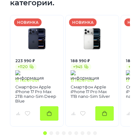
категории.
НОВИНКА
НОВИНКА
НОВИ
223 990 ₽
188 990 ₽
181 990
+1120
+945
+910
В наличии
В наличии
В нал
Смартфон Apple
Смартфон Apple
Смарт
iPhone 17 Pro Max
iPhone 17 Pro Max
iPhone 
2TB nano-Sim Deep
1TB nano-Sim Silver
nano-S
Blue