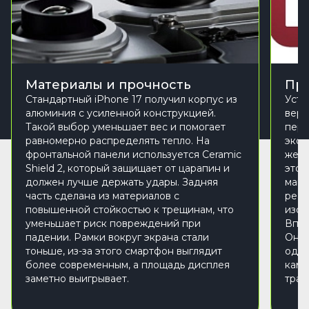
Материалы и прочность
Пр
Стандартный iPhone 17 получил корпус из
Устр
алюминия с усиленной конструкцией.
верс
Такой выбор уменьшает вес и помогает
пере
равномерно распределять тепло. На
экон
фронтальной панели используется Ceramic
же в
Shield 2, который защищает от царапин и
это 
должен лучше держать удары. Задняя
маши
часть сделана из материалов с
реал
повышенной стойкостью к трещинам, что
изоб
уменьшает риск повреждений при
Впер
падении. Рамки вокруг экрана стали
Она 
тоньше, из-за этого смартфон выглядит
одно
более современным, а площадь дисплея
каме
заметно выигрывает.
тран