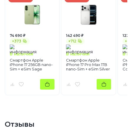
74 690 ₽
142 490 ₽
122 
+373
+712
+61
В наличии
В наличии
В н
Смартфон Apple
Смартфон Apple
Сма
iPhone 17 256GB nano-
iPhone 17 Pro Max 1TB
iPho
Sim + eSim Sage
nano-Sim + eSim Silver
Cosm
Отзывы