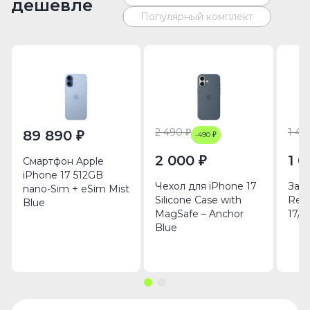
дешевле
Популярный комплект
2 490 ₽
1 49
89 890 ₽
-490 ₽
2 000 ₽
1 0
Смартфон Apple
iPhone 17 512GB
Чехол для iPhone 17
Защ
nano-Sim + eSim Mist
Silicone Case with
Rem
Blue
MagSafe – Anchor
17/1
Blue