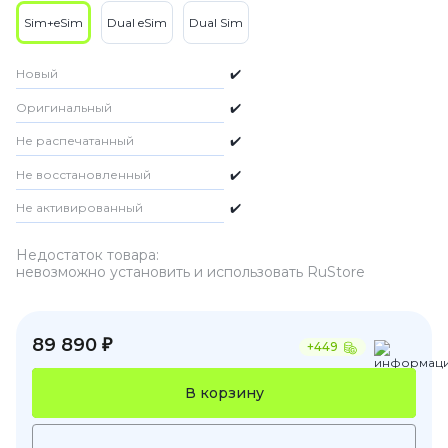
Sim+eSim
Dual eSim
Dual Sim
Новый
✔️
Оригинальный
✔️
Не распечатанный
✔️
Не восстановленный
✔️
Не активированный
✔️
Недостаток товара:
невозможно установить и использовать RuStore
89 890 ₽
+449
В корзину