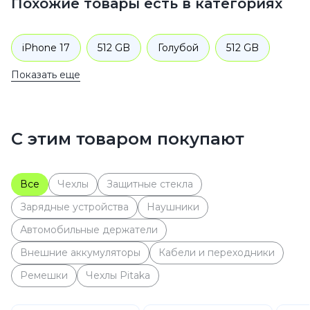
Похожие товары есть в категориях
iPhone 17
512 GB
Голубой
512 GB
Показать еще
Sim+eSim
512 GB
Голубой
Смартфоны
Apple
iPhone 17
С этим товаром покупают
Все
Чехлы
Защитные стекла
Зарядные устройства
Наушники
Автомобильные держатели
Внешние аккумуляторы
Кабели и переходники
Ремешки
Чехлы Pitaka