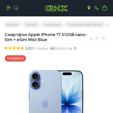
Главная
Каталог
Смартфоны
Смартфоны Apple iPhone
iP
Смартфон Apple iPhone 17 512GB nano-
Sim + eSim Mist Blue
5.00
Отзывов:
56
Вопросов:
0
НОВИНКА