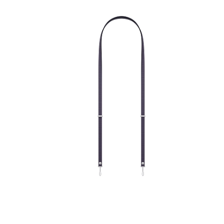
iPhone 1
iPhone 1
iPhone 1
iPhone S
Poco
F Series
M Series
X Series
Nothin