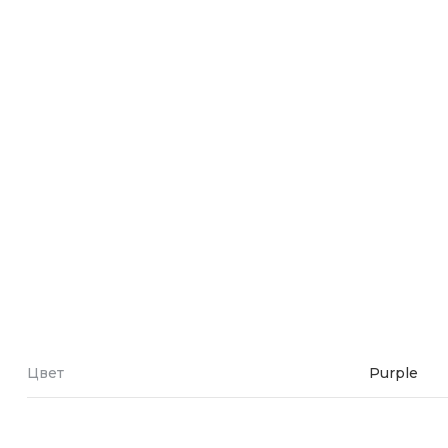
Зарядные 
Внешние а
Кабели
Автомобил
Цвет
Purple