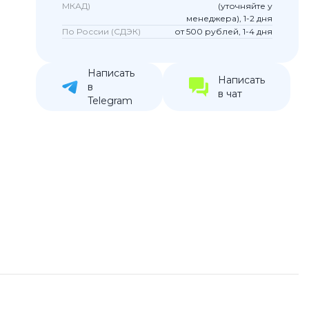
МКАД)
(уточняйте у
устройства
менеджера), 1-2 дня
По России (СДЭК)
от 500 рублей, 1-4 дня
ккумуляторы
Написать
ьные держатели
Написать
в
в чат
Telegram