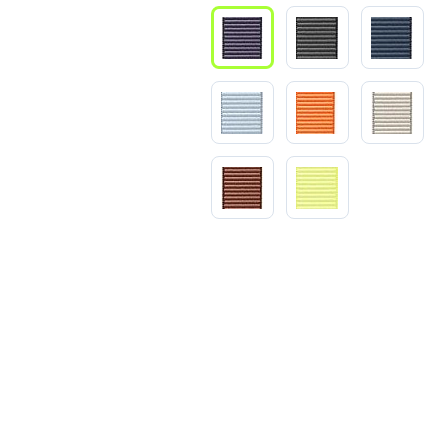
3
Series S
Pixel 9
2
Series Z
Pixel 8
1
Pixel 7
E
Pixel 6
Xiaomi
Honor
Honor 400
Honor 400
Honor Magi
g
Redmi
Аксессу
Чехлы
Защитные 