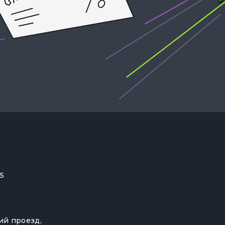
55
ий проезд,