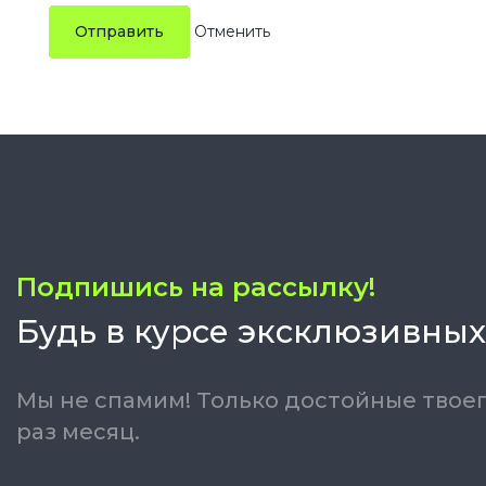
Отправить
Подпишись на рассылку!
Будь в курсе эксклюзивных
Мы не спамим! Только достойные твоег
раз месяц.