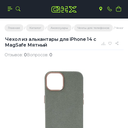
Главная
Каталог
Аксессуары
Чехлы для телефонов
Чехол и
Чехол из алькантары для iPhone 14 с
MagSafe Мятный
Отзывов:
0
Вопросов:
0