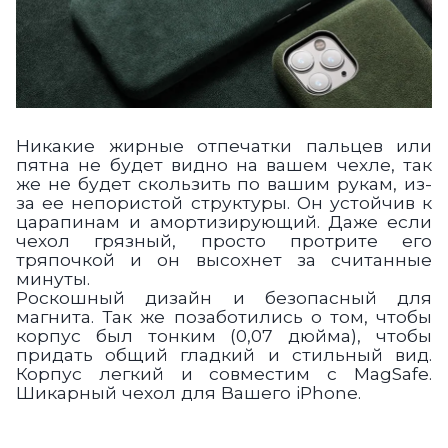
Никакие жирные отпечатки пальцев или
пятна не буде
т видно
на вашем чехле, так
же не будет скользить по вашим рукам,
из-
за ее непористой структуры. Он устойчив к
царапинам и амортизирующий. Даже если
чехол грязный, просто протрите его
тряпочкой и он
высохне
т
за считанные
минуты.
Роскошный
дизайн и безопасный для
магнита. Так же
позаботились о том, чтобы
корпус был тонким (0,07 дюйма), чтобы
придать общий гладкий и стильный вид.
Корпус легкий и совместим с Mag
Safe.
Шикарный чехол для Вашего iPhone.