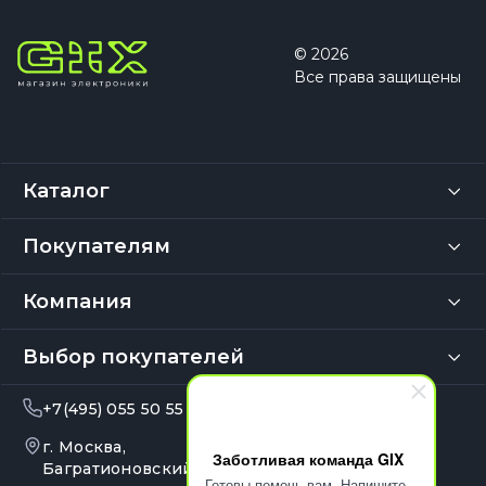
© 2026
Все права защищены
Каталог
Покупателям
Компания
Выбор покупателей
+7(495) 055 50 55
info@gix.ru
г. Москва,
10:00 – 20:00
Заботливая команда GIX
Ежедневно
Багратионовский
Готовы помочь вам. Напишите,