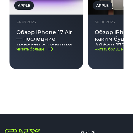
APPLE
APPLE
24.07.2025
30.06.2025
Обзор iPhone 17 Air
Обзор iPhone
— последние
каким будет
новости о новинке
Айфон 17? Да
Читать больше
Читать больше
Apple
выхода, диза
характерист
© 2026