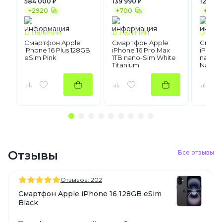
584 000 ₽
139 990 ₽
127 49
+2920
+700
+637
В наличии
В наличии
В нал
Смартфон Apple
Смартфон Apple
Смарт
iPhone 16 Plus 128GB
iPhone 16 Pro Max
iPhone
eSim Pink
1TB nano-Sim White
nano-S
Titanium
Natura
Отзывы
Все отзывы
Отзывов: 202
Смартфон Apple iPhone 16 128GB eSim
Black