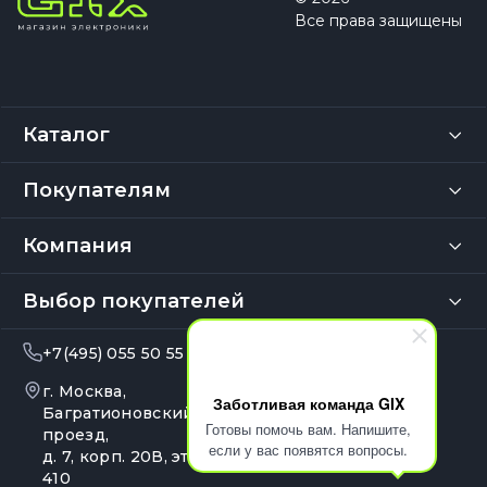
Все права защищены
Каталог
Покупателям
Компания
Выбор покупателей
+7(495) 055 50 55
info@gix.ru
г. Москва,
10:00 – 20:00
Заботливая команда GIX
Ежедневно
Багратионовский
Готовы помочь вам. Напишите,
проезд,
если у вас появятся вопросы.
д. 7, корп. 20В, эт. 4, оф.
410