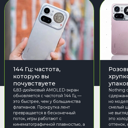
144 Гц: частота,
Розов
которую вы
хрупк
почувствуете
упако
6,83-дюймовый AMOLED-экран
Nothing 
обновляется с частотой 144 Гц —
сдержанн
это быстрее, чем у большинства
но модел
флагманов. Прокрутка лент
смелый ш
превращается в бесконечный
не выгля
поток, игры работают с
это холо
кинематографичной плавностью, а
оттенок,