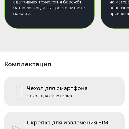
адаптивная технология бережёт
на матов
батарею, когда вы просто читаете
поверхно
новости.
привлека
Комплектация
Чехол для смартфона
Чехол для смартфона
Скрепка для извлечения SIM-