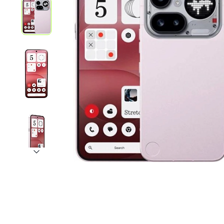
iPhone 1
iPhone 1
iPhone 1
iPhone S
Poco
F Series
M Series
X Series
Nothin