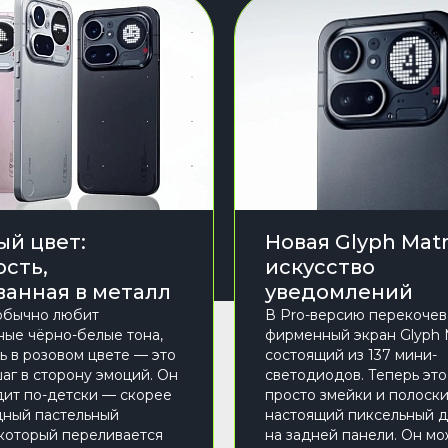
ый цвет:
Новая Glyph Matr
ость,
искусство
ванная в металл
уведомлений
обычно любит
В Pro-версию перекочев
ые чёрно-белые тона,
фирменный экран Glyph M
ь в розовом цвете — это
состоящий из 137 мини-
аг в сторону эмоций. Он
светодиодов. Теперь это
дит по-детски — скорее
просто змейки и полоски
дный пастельный
настоящий пиксельный 
 который переливается
на задней панели. Он м