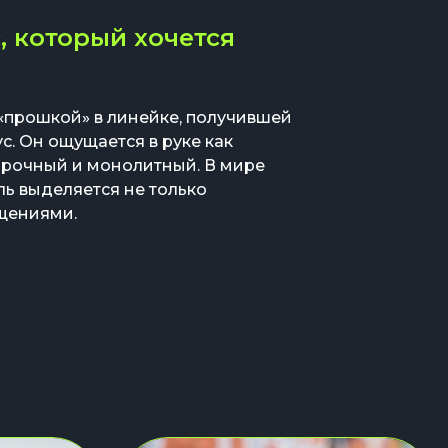
, который хочется
й «прошкой» в линейке, получившей
. Он ощущается в руке как
прочный и монолитный. В мире
ль выделяется не только
ущениями.