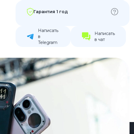
устройства
Гарантия 1 год
ккумуляторы
Написать
ьные держатели
Написать
в
в чат
Telegram