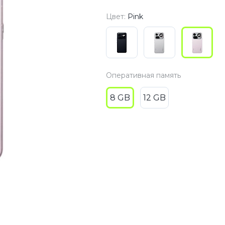
3
Series S
Pixel 9
Цвет:
Pink
2
Series Z
Pixel 8
1
Pixel 7
E
Pixel 6
Оперативная память
8 GB
12 GB
Xiaomi
Honor
Honor 400
Honor 400
Honor Magi
g
Redmi
Аксессу
Чехлы
Защитные 