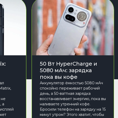
ix:
50 Вт HyperCharge и
5080 мАч: зарядка
пока вы кофе
ал
Аккумулятор ёмкостью 5080 мАч
atrix,
спокойно переживает рабочий
день, а 50-ваттная зарядка
 не
восстанавливает энергию, пока вы
, а
наливаете утренний кофе.
дисплей
Бросили телефон на зарядку на 15
ожет
минут утром? Этого хватит, чтобы