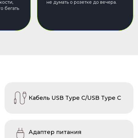
кости,
не думать о розетке до вечера.
то бегать
Кабель USB Type C/USB Type C
Адаптер питания