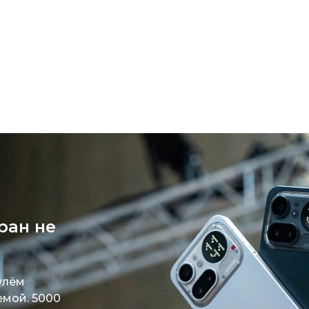
Зарядные 
Внешние а
Кабели
Автомобил
ран не
улём
емой. 5000