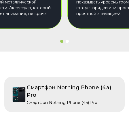
ой металлической
показывать уровень гром
сти. Аксессуар, который
статус зарядки или прос
ет внимание, не крича.
приятной анимацией.
Смартфон Nothing Phone (4a)
Pro
Смартфон Nothing Phone (4a) Pro