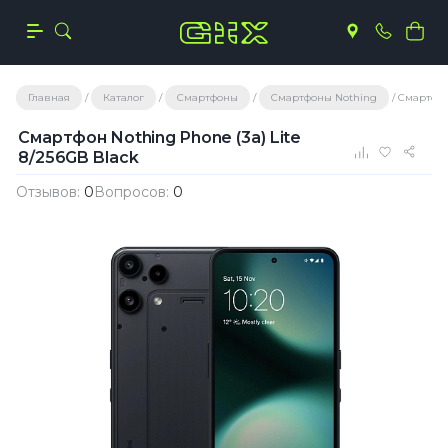
Главная
Каталог
Смартфоны
Смартфоны Nothing
Смартфон 
Смартфон Nothing Phone (3a) Lite
8/256GB Black
Отзывов:
0
Вопросов:
0