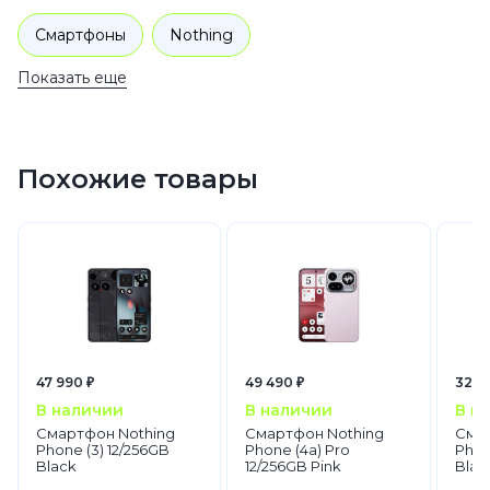
Смартфоны
Nothing
Показать еще
Похожие товары
47 990 ₽
49 490 ₽
32 9
В наличии
В наличии
В н
Смартфон Nothing
Смартфон Nothing
Смар
Phone (3) 12/256GB
Phone (4a) Pro
Phon
Black
12/256GB Pink
Blac