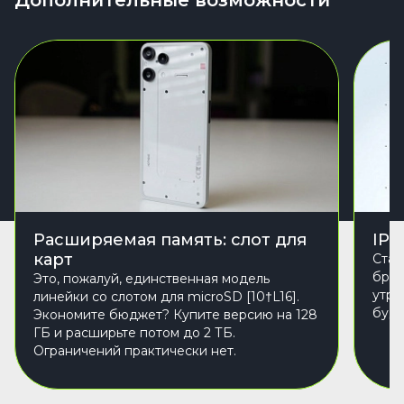
Расширяемая память: слот для
IP5
карт
Стан
брыз
Это, пожалуй, единственная модель
утре
линейки со слотом для microSD [10†L16].
буде
Экономите бюджет? Купите версию на 128
ГБ и расширьте потом до 2 ТБ.
Ограничений практически нет.