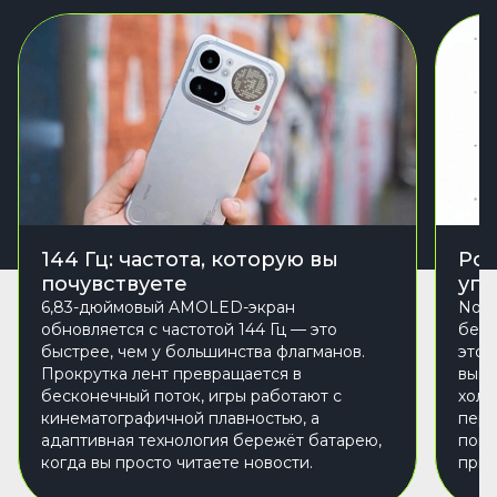
144 Гц: частота, которую вы
Роз
почувствуете
упа
6,83-дюймовый AMOLED-экран
Noth
обновляется с частотой 144 Гц — это
белы
быстрее, чем у большинства флагманов.
это 
Прокрутка лент превращается в
выгл
бесконечный поток, игры работают с
холо
кинематографичной плавностью, а
пере
адаптивная технология бережёт батарею,
пове
когда вы просто читаете новости.
прив