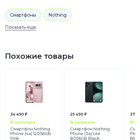
Смартфоны
Nothing
Показать еще
Похожие товары
34 490 ₽
25 490 ₽
37 4
В наличии
В наличии
В н
Смартфон Nothing
Смартфон Nothing
Смар
Phone (4a) 12/256GB
Phone (3a) Lite
Phon
Pink
8/256GB Black
Blue