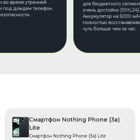
и во время утренней
для бюджетного сегмент
и под дождём телефон
очень достойно [10†L24].
безопасности.
Аккумулятор на 5000 мА
полностью восстанавлив
чуть больше чем за час.
Смартфон Nothing Phone (3a)
Lite
Смартфон Nothing Phone (3a) Lite