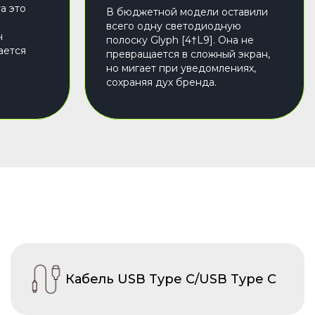
а это
В бюджетной модели оставили
всего одну светодиодную
ч
полоску Glyph [4†L9]. Она не
ается
превращается в сложный экран,
но мигает при уведомлениях,
сохраняя дух бренда.
Кабель USB Type C/USB Type C