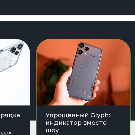
арядка
Упрощённый Glyph:
индикатор вместо
шоу
рд, но