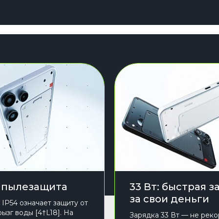
и пылезащита
33 Вт: быстрая з
за свои деньги
 IP54 означает защиту от
ызг воды [4†L18]. На
Зарядка 33 Вт — не реко