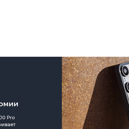
Зарядные 
Внешние а
Кабели
Автомобил
номии
00 Pro
чивает