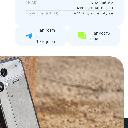
МКАД)
(уточняйте у
устройства
менеджера), 1-2 дня
По России (СДЭК)
от 500 рублей, 1-4 дня
ккумуляторы
Написать
ьные держатели
Написать
в
в чат
Telegram