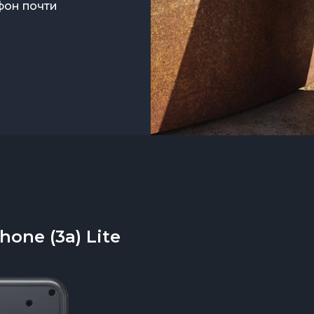
фон почти
one (3a) Lite