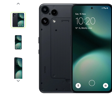
iPhone 1
iPhone 1
iPhone 1
iPhone S
Poco
F Series
M Series
X Series
Nothin