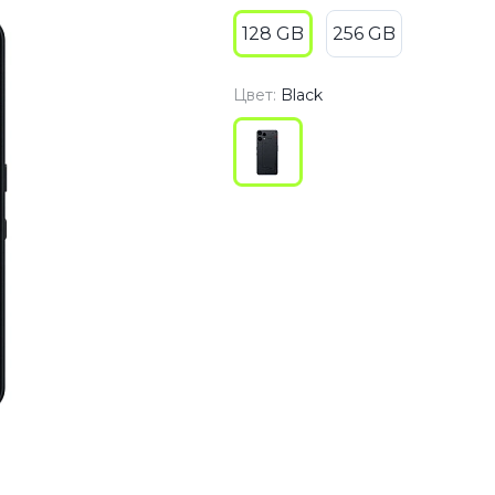
3
Series S
Pixel 9
128 GB
256 GB
2
Series Z
Pixel 8
1
Pixel 7
Цвет:
Black
E
Pixel 6
Xiaomi
Honor
Honor 400
Honor 400
Honor Magi
g
Redmi
Аксессу
Чехлы
Защитные 