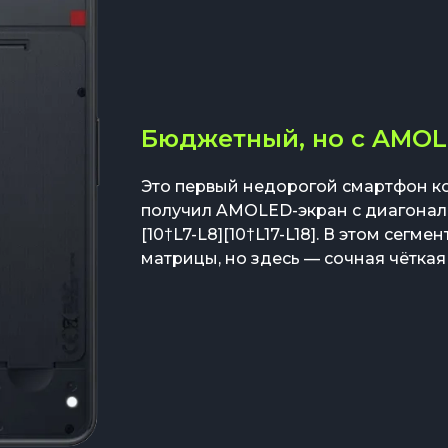
Бюджетный, но с AMOLE
Это первый недорогой смартфон ко
получил AMOLED-экран с диагональ
[10†L7-L8][10†L17-L18]. В этом сегм
матрицы, но здесь — сочная чёткая