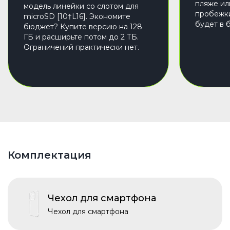
пляже ил
модель линейки со слотом для
пробежк
microSD [10†L16]. Экономите
будет в 
бюджет? Купите версию на 128
ГБ и расширьте потом до 2 ТБ.
Ограничений практически нет.
Комплектация
Чехол для смартфона
Чехол для смартфона