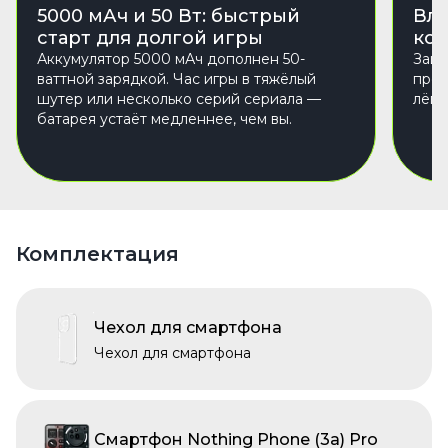
5000 мАч и 50 Вт: быстрый
Вла
старт для долгой игры
кор
Аккумулятор 5000 мАч дополнен 50-
Защи
ваттной зарядкой. Час игры в тяжёлый
прол
шутер или несколько серий сериала —
лёгк
батарея устаёт медленнее, чем вы.
Комплектация
Чехол для смартфона
Чехол для смартфона
Смартфон Nothing Phone (3a) Pro