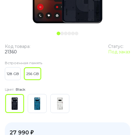
Код товара:
Статус:
21360
Под заказ
Встроенная память
128 GB
256 GB
Цвет:
Black
27 990 ₽