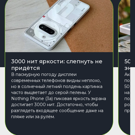
3000 нит яркости: слепнуть не
50 
придётся
эн
В пасмурную погоду дисплеи
Акку
современных телефонов видны неплохо,
подд
но в солнечный летний полдень картинка
50 В
часто выцветает до серой пелены. У
на п
Nothing Phone (3a) пиковая яркость экрана
подх
достигает 3000 нит. Достаточно, чтобы
розе
разглядеть входящее сообщение даже на
прим
пляже или за рулём.