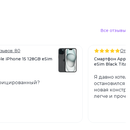
Все отзывы
зывов: 80
Отзы
e iPhone 15 128GB eSim
Смартфон Apple 
eSim Black Tita
Я давно хотел
фицированный?
остановился на
новая конструк
легче и прочн
каркасу. Каме
портреты, пей
профессионал
функция стаб
движении без 