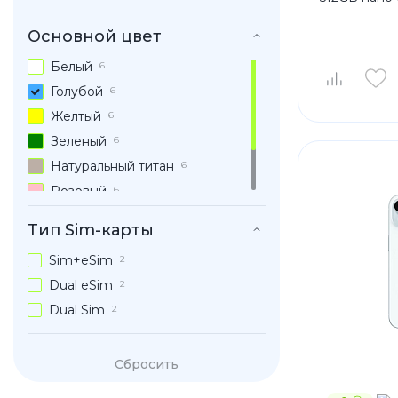
Основной цвет
Белый
6
Голубой
6
Желтый
6
Зеленый
6
Натуральный титан
6
Розовый
6
Синий
6
Тип Sim-карты
Черный
12
Sim+eSim
2
Dual eSim
2
Dual Sim
2
Сбросить