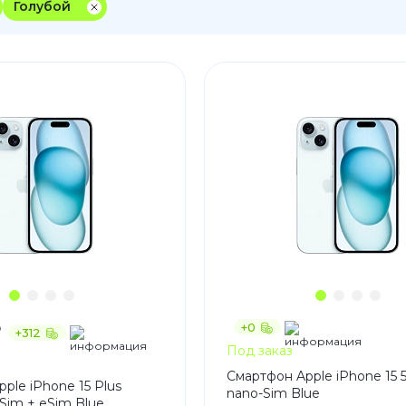
Голубой
3
Series S
Pixel 9
2
Series Z
Pixel 8
1
Pixel 7
E
Pixel 6
Xiaomi
Honor
Honor 400
Honor 400
Honor Magi
+0
₽
+312
g
Redmi
Аксессу
Под заказ
Смартфон Apple iPhone 15 
Чехлы
ple iPhone 15 Plus
nano-Sim Blue
Sim + eSim Blue
Защитные 