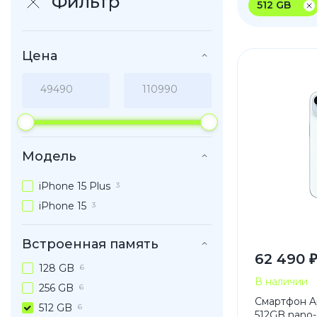
Фильтр
512 GB
iPhone 1
iPhone 1
Цена
iPhone 1
iPhone S
Poco
Модель
F Series
iPhone 15 Plus
M Series
3
iPhone 15
X Series
3
Встроенная память
62 490 
128 GB
Nothin
6
В наличии
256 GB
6
Смартфон Ap
512 GB
6
512GB nano-