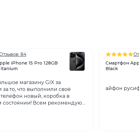
Отзывов: 84
От
ple iPhone 15 Pro 128GB
Смартфон Appl
Titanium
Black
ольшое магазину GIX за
айфон руси
 за то, что выполнили своё
 телефон новый, коробка в
 состоянии! Всем рекомендую
ин❤️????