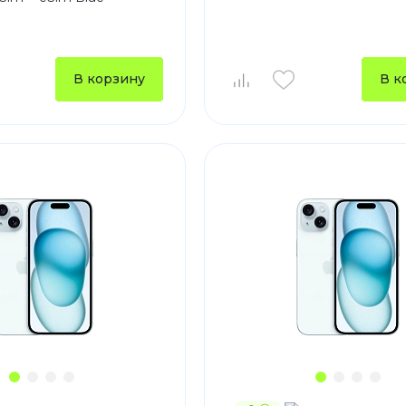
Зарядные 
Внешние а
Кабели
В корзину
В к
Автомобил