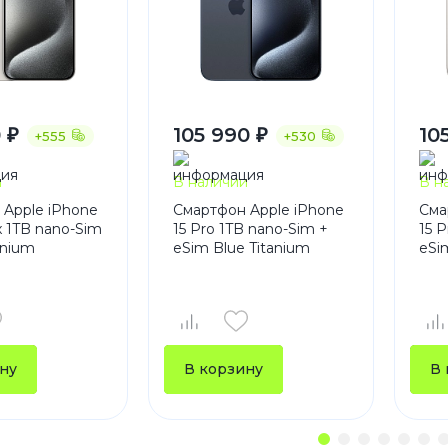
 ₽
105 990 ₽
10
+555
+530
и
В наличии
В н
 Apple iPhone
Смартфон Apple iPhone
Сма
x 1TB nano-Sim
15 Pro 1TB nano-Sim +
15 
anium
eSim Blue Titanium
eSi
ну
В корзину
В 