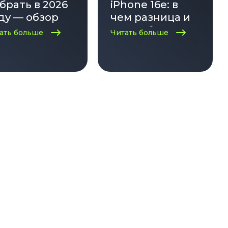
брать в 2026
iPhone 16e: в
ду — обзор
чем разница и
туальных
что выбрать?
ать больше
Читать больше
делей