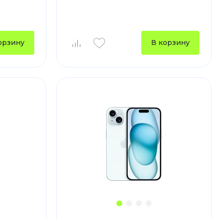
устройства
ккумуляторы
орзину
В корзину
ьные держатели