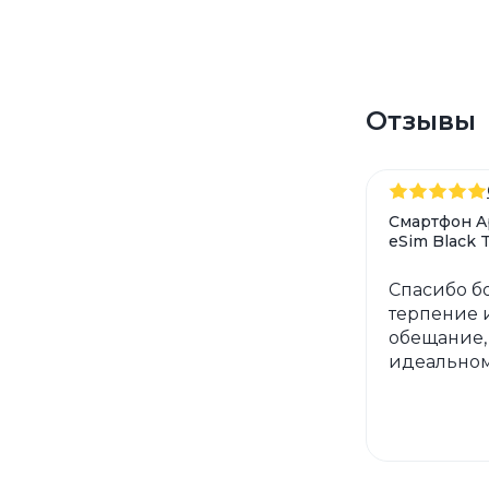
Отзывы
Смартфон Ap
eSim Black 
Спасибо б
терпение и
обещание,
идеальном
этот магаз