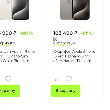
5 990 ₽
103 490 ₽
+530
+517
аличии
В наличии
ртфон Apple iPhone
Смартфон Apple iPhone
Pro 1TB nano-Sim +
15 Pro 1TB nano-Sim +
m White Titanium
eSim Natural Titanium
корзину
В корзину