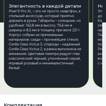
Элегантность в каждой детали
Неп
Pixel 9 Pro XL – это не просто смартфон, а
Этот
стильный аксессуар, который приятно
дожд
держать в руках. Габариты – солидные, но
басс
удобные: 162,8 мм в высоту, 76,6 мм в
себя
ширину и 8,5 мм в толщину при весе 221 г.
на 1
Корпус собран из премиальных
Пыль
материалов: сзади – прочнейшее стекло
можн
Gorilla Glass Victus 3, спереди – надёжный
похо
Gorilla Glass Victus 2, а рамка выполнена из
Pro 
алюминия. Цветовая палитра радует глаз:
экст
классический чёрный, утончённый серый,
всем
игривый розовый и минималистичный
с не
белый
Комплектация