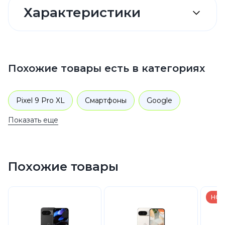
Характеристики
Похожие товары есть в категориях
Pixel 9 Pro XL
Смартфоны
Google
Показать еще
Pixel 9
Похожие товары
НОВ