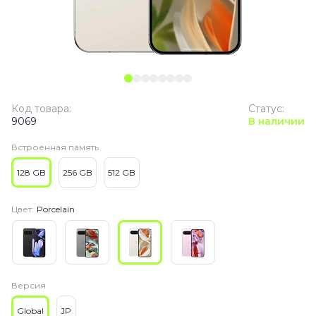
Код товара:
Статус:
9069
В наличии
Встроенная память
128 GB
256 GB
512 GB
Цвет:
Porcelain
Версия
Global
JP