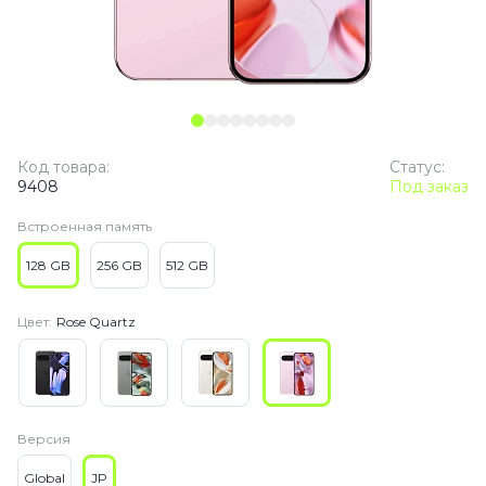
Код товара:
Статус:
9408
Под заказ
Встроенная память
128 GB
256 GB
512 GB
Цвет:
Rose Quartz
Версия
Global
JP