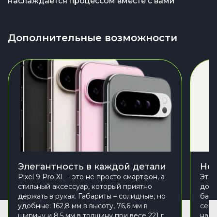
наслаждается процессом вместе с вами
Дополнительные возможности
Элегантность в каждой детали
Неп
Pixel 9 Pro XL – это не просто смартфон, а
Этот
стильный аксессуар, который приятно
дожд
держать в руках. Габариты – солидные, но
басс
удобные: 162,8 мм в высоту, 76,6 мм в
себя
ширину и 8,5 мм в толщину при весе 221 г.
на 1