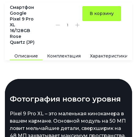
Смартфон
Google
В корзину
Pixel 9 Pro
XL
16/128GB
Rose
Quartz (JP)
Описание
Комплектация
Характеристики
Экран, который восхищает
Фотография нового уровня
Долговечный заряд и
Простор для данных
быстрая подпитка
6,8 дюймов удовольствия – так можно
Pixel 9 Pro XL – это маленькая кинокамера в
Внутри – 16 ГБ оперативной памяти
описать Super Actua LTPO OLED-дисплей
вашем кармане. Основной модуль на 50 МП
LPDDR5X, которая разгоняет работу
Аккумулятор на 5060 мАч – это не просто
нового Pixel. Разрешение 1344 x 2992
ловит мельчайшие детали, сверхширик на
устройства до космических скоростей. Для
цифры, а гарантия того, что Pixel 9 Pro XL
пикселей, плавность картинки от 1 до 120 Гц
48 МП захватывает максимум пространства,
хранения контента предлагается выбор: от