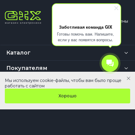
© 2026
Все права защищены
Заботливая команда GIX
Готовы помочь вам. Напишите,
если у вас появятся вопросы.
Каталог
Покупателям
Мы используем cookie-файлы, чтобы вам было проще
Компания
В корзину
работать с сайтом
Хорошо
Выбор покупателей
Главная
Кабинет
Каталог
Сравнение
Избранное
+7(495) 055 50 55
info@gix.ru
г. Москва,
10:00 – 20:00
Ежедневно
Багратионовский