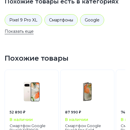
Похожие товары есть в категориях
Pixel 9 Pro XL
Смартфоны
Google
Показать еще
Pixel 9
Похожие товары
52 890 ₽
87 990 ₽
74 9
В наличии
В наличии
В н
Смартфон Google
Смартфон Google
Сма
Pixel 9 12/128GB
Pixel 9 Pro Fold
Pixel