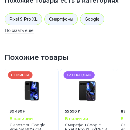
Похожие товары есть в категориях
Pixel 9 Pro XL
Смартфоны
Google
Показать еще
Pixel 9
Похожие товары
НОВИНКА
ХИТ ПРОДАЖ
39 490 ₽
55 590 ₽
87 9
В наличии
В наличии
В н
Смартфон Google
Смартфон Google
Сма
Pixel 9A 8/256GB
Pixel 9 Pro XL 16/128GB
Pixel