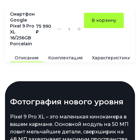
Смартфон
Google
В корзину
Pixel 9 Pro
75 990
XL
₽
16/256GB
Porcelain
Описание
Комплектация
Характеристики
Экран, который восхищает
Фотография нового уровня
Долговечный заряд и
Простор для данных
быстрая подпитка
6,8 дюймов удовольствия – так можно
Pixel 9 Pro XL – это маленькая кинокамера в
Внутри – 16 ГБ оперативной памяти
описать Super Actua LTPO OLED-дисплей
вашем кармане. Основной модуль на 50 МП
LPDDR5X, которая разгоняет работу
Аккумулятор на 5060 мАч – это не просто
нового Pixel. Разрешение 1344 x 2992
ловит мельчайшие детали, сверхширик на
устройства до космических скоростей. Для
цифры, а гарантия того, что Pixel 9 Pro XL
пикселей, плавность картинки от 1 до 120 Гц
48 МП захватывает максимум пространства,
хранения контента предлагается выбор: от