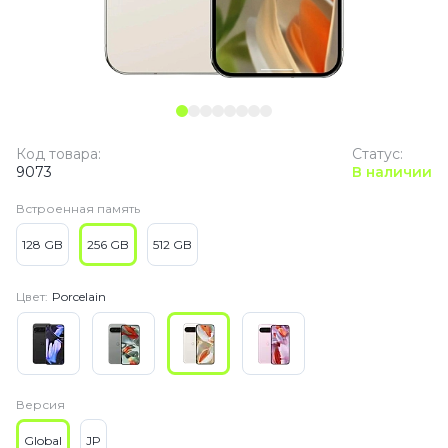
Код товара:
Статус:
9073
В наличии
Встроенная память
128 GB
256 GB
512 GB
Цвет:
Porcelain
Версия
Global
JP