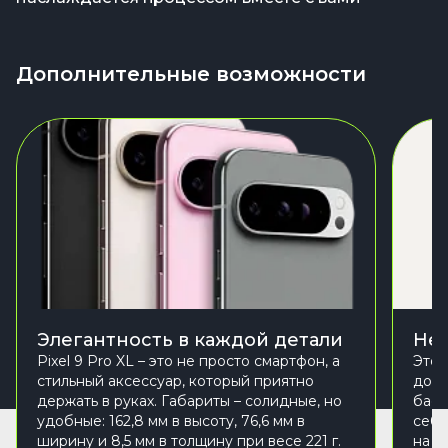
Дополнительные возможности
Элегантность в каждой детали
Неп
Pixel 9 Pro XL – это не просто смартфон, а
Этот
стильный аксессуар, который приятно
дожд
держать в руках. Габариты – солидные, но
басс
удобные: 162,8 мм в высоту, 76,6 мм в
себя
ширину и 8,5 мм в толщину при весе 221 г.
на 1