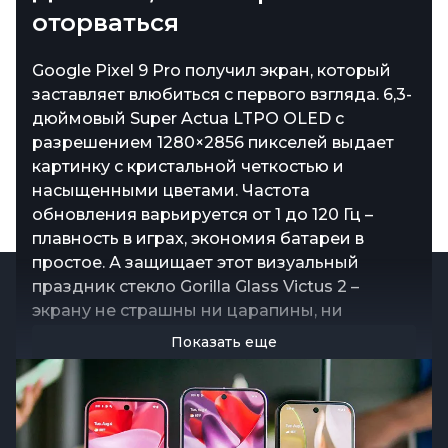
оторваться
Google Pixel 9 Pro получил экран, который
заставляет влюбиться с первого взгляда. 6,3-
дюймовый Super Actua LTPO OLED с
разрешением 1280×2856 пикселей выдает
картинку с кристальной четкостью и
насыщенными цветами. Частота
обновления варьируется от 1 до 120 Гц –
плавность в играх, экономия батареи в
простое. А защищает этот визуальный
праздник стекло Gorilla Glass Victus 2 –
экрану не страшны ни царапины, ни
случайные падения. Каждое касание
Показать еще
отзывчивое, каждая деталь – на своём
месте. Просмотр контента, игры, скроллинг –
всё выглядит безупречно