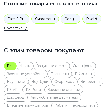
Похожие товары есть в категориях
Pixel 9 Pro
Смартфоны
Google
Pixel 9
Показать еще
С этим товаром покупают
Все
Чехлы
Защитные стекла
Cмартфоны
Зарядные устройства
Планшеты
Геймпады
Наушники
Ноутбуки
Смарт-часы
Видеоигры
PS VR2
PS Portal
Зарядные станции
Дисковод
Автомобильные держатели
Внешние аккумуляторы
Кабели и переходники