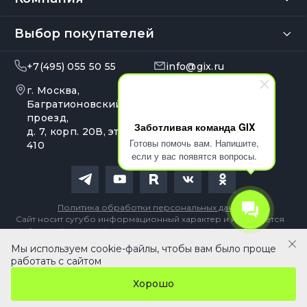
Выбор покупателей
+7(495) 055 50 55
info@gix.ru
г. Москва,
10:00 – 20:00
Ежедневно
Багратионовский
проезд,
Заботливая команда GIX
д. 7, корп. 20В, эт. 4, оф.
Готовы помочь вам. Напишите,
410
если у вас появятся вопросы.
Политика обработки персональных данных
Сайт носит сугубо информационный характер и не является
публичной офертой, определяемой Статьей 437 (2) ГК РФ
Мы используем cookie-файлы, чтобы вам было проще
В корзину
работать с сайтом
Хорошо
Главная
Кабинет
Каталог
Сравнение
Избранное