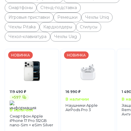
Смартфоны
Стенд-подставка
Игровыя приставки
Ремешки
Чехлы Uniq
Чехлы Pitaka
Кардхолдеры
Стилусы
Чехол-клавиатура
Чехлы Uag
НОВИНКА
НОВИНКА
119 490 ₽
16 990 ₽
1 490
+597
В наличии
В н
Наушники Apple
Защи
В наличии
AirPods Pro 3
Rema
Ант
Смартфон Apple
iPhone 17 Pro 512GB
nano-Sim + eSim Silver