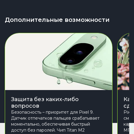
Дополнительные возможности
Защита без каких-либо
Кам
вопросов
сде
Безопасность – приоритет для Pixel 9.
Pixe
Датчик отпечатков пальцев срабатывает
смар
моментально, обеспечивая быстрый
карм
доступ без паролей. Чип Titan M2
МП о