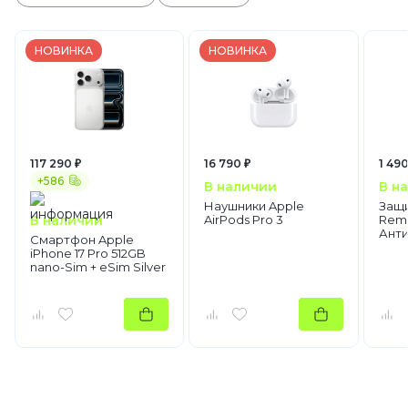
НОВИНКА
НОВИНКА
117 290 ₽
16 790 ₽
1 490
+586
В наличии
В н
Наушники Apple
Защи
В наличии
AirPods Pro 3
Rema
Ант
Смартфон Apple
iPhone 17 Pro 512GB
nano-Sim + eSim Silver