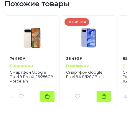
Похожие товары
НОВИНКА
74 490 ₽
38 490 ₽
85 9
В наличии
В наличии
В н
Смартфон Google
Смартфон Google
Сма
Pixel 9 Pro XL 16/256GB
Pixel 9A 8/128GB Iris
Pixel
Porcelain
16/2