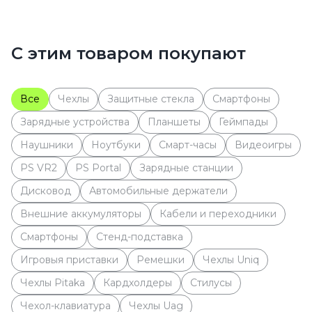
С этим товаром покупают
Все
Чехлы
Защитные стекла
Cмартфоны
Зарядные устройства
Планшеты
Геймпады
Наушники
Ноутбуки
Смарт-часы
Видеоигры
PS VR2
PS Portal
Зарядные станции
Дисковод
Автомобильные держатели
Внешние аккумуляторы
Кабели и переходники
Смартфоны
Стенд-подставка
Игровыя приставки
Ремешки
Чехлы Uniq
Чехлы Pitaka
Кардхолдеры
Стилусы
Чехол-клавиатура
Чехлы Uag