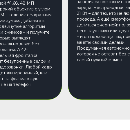
за полчаса восполнит по
ой f/1.68, 48 МП
заряда. Беспроводная з
рокий объектив с углом
21 Вт – для тех, кто не л
8 МП телевик с 5-кратным
провода. А ещё смартфо
им зумом. Добавьте к
делиться энергией: поло
одвинутые алгоритмы
него наушники или друг
и снимков – и получите
– и он подзарядит их, по
торые выглядят
заняты своими делами.
онально даже без
Продуманная автономнос
ования. А 42-
которая не оставит без с
ельная фронталка
самый нужный момент
т безупречные селфи и
идеозвонки. Любой кадр
 детализированный, как
ят на флагманскую
а не на телефон