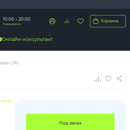
10:00 – 20:00
Корзина
Ежедневно
Онлайн-консультант
Pro Max
dian (JP)
Pro
Plus
заказ
Под заказ