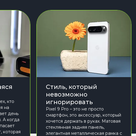
яся
Стиль, который
невозможно
игнорировать
ех, кто
я на
Pixel 9 Pro – это не просто
ает день
смартфон, это аксессуар, который
. А когда
хочется держать в руках. Матовая
спасает
стеклянная задняя панель,
, которая
элегантная металлическая рамка с