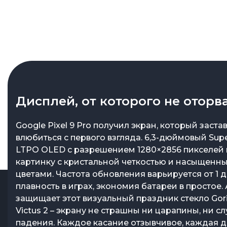
Дисплей, от которого не оторв
Google Pixel 9 Pro получил экран, который заста
влюбиться с первого взгляда. 6,3-дюймовый Supe
LTPO OLED с разрешением 1280×2856 пикселей
картинку с кристальной четкостью и насыщенн
цветами. Частота обновления варьируется от 1 до
плавность в играх, экономия батареи в простое. 
защищает этот визуальный праздник стекло Goril
Victus 2 – экрану не страшны ни царапины, ни с
падения. Каждое касание отзывчивое, каждая де