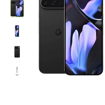
iPhone 1
iPhone 1
iPhone 1
iPhone S
Poco
F Series
M Series
X Series
Nothin