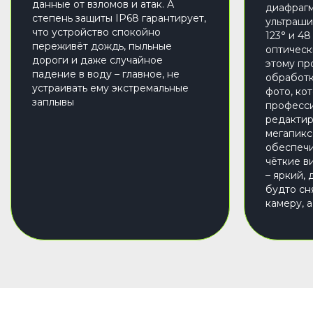
данные от взломов и атак. А
диафрагм
степень защиты IP68 гарантирует,
ультраши
что устройство спокойно
123° и 4
переживёт дождь, пыльные
оптическ
дороги и даже случайное
этому пр
падение в воду – главное, не
обработк
устраивать ему экстремальные
фото, ко
заплывы
професси
редактир
мегапикс
обеспечи
чёткие в
– яркий,
будто сн
камеру, 