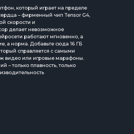
артфон, который играет на пределе
сердца – фирменный чип Tensor G4,
ой скорости и
ссор делает невозможное
ейросети работают мгновенно, а
е, а норма. Добавьте сюда 16 ГБ
который справляется с самыми
аж видео или игровые марафоны.
ий – только плавность, только
оизводительность