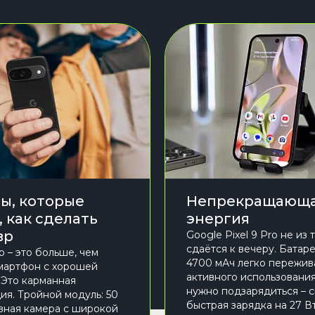
ы, которые
Непрекращающа
, как сделать
энергия
вр
Google Pixel 9 Pro не из т
сдаётся к вечеру. Батаре
ro – это больше, чем
4700 мАч легко пережив
мартфон с хорошей
активного использования
 Это карманная
нужно подзарядиться – 
ия. Тройной модуль: 50
быстрая зарядка на 27 Вт
ная камера с широкой