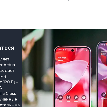
Зарядные 
Внешние а
Кабели
Автомобил
аться
вляет
r Actua
 выдает
ыми
 120 Гц –
А
la Glass
лучайные
таль – на