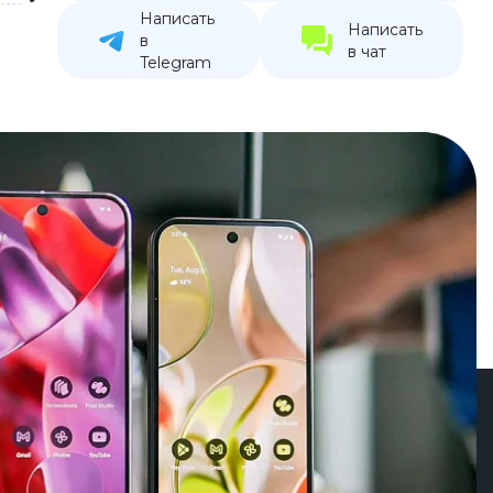
Написать
устройства
Написать
в
в чат
ккумуляторы
Telegram
ьные держатели