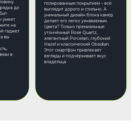
ловину
полированным покрытием – всё
арядка до
выглядит дорого и стильно. А
юбит
уникальный дизайн блока камер
н умеет
делает его легко узнаваемым.
жите на
Цвета? Только премиальные:
ой гаджет
утончённый Rose Quartz,
ка вы
элегантный Porcelain, глубокий
Hazel и классический Obsidian.
ть,
Этот смартфон привлекает
вязи в
взгляды и подчёркивает вкус
владельца