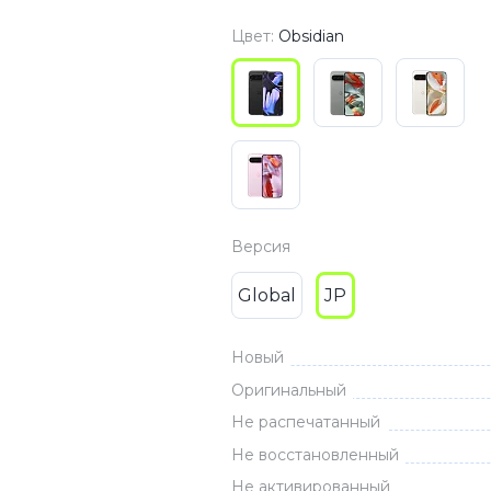
3
Series S
Pixel 9
Цвет:
Obsidian
2
Series Z
Pixel 8
1
Pixel 7
E
Pixel 6
Xiaomi
Honor
Версия
Honor 400
Honor 400
Global
JP
Honor Magi
Новый
Оригинальный
g
Redmi
Аксессу
Не распечатанный
Не восстановленный
Чехлы
Не активированный
Защитные 