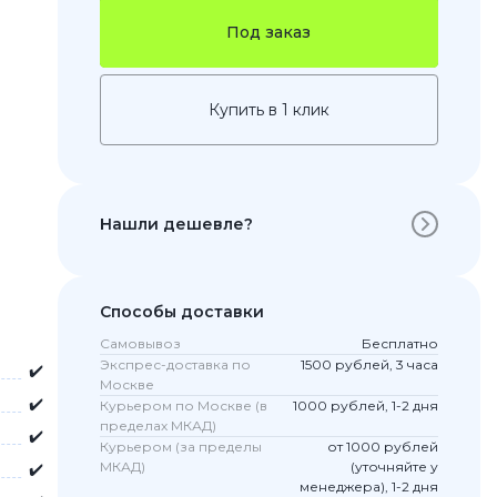
Под заказ
Купить в 1 клик
Нашли дешевле?
 Pro
Способы доставки
c 8 Pro
Самовывоз
Бесплатно
Экспрес-доставка по
1500 рублей, 3 часа
✔️
Москве
✔️
Курьером по Москве (в
1000 рублей, 1-2 дня
ары
пределах МКАД)
✔️
Курьером (за пределы
от 1000 рублей
МКАД)
(уточняйте у
✔️
менеджера), 1-2 дня
стекла