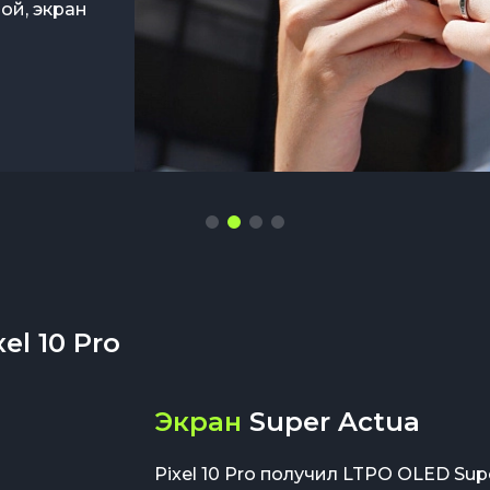
чище,
ой, экран
На
ту
та и
ании семи
ии.
el 10 Pro
Экран
Super Actua
Pixel 10 Pro получил LTPO OLED Sup