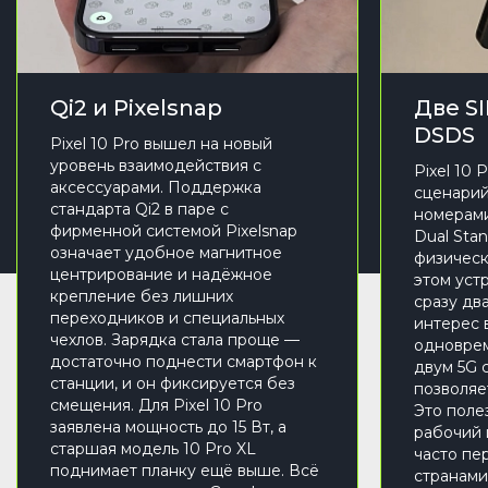
Qi2 и Pixelsnap
Две S
DSDS
Pixel 10 Pro вышел на новый
уровень взаимодействия с
Pixel 10 
аксессуарами. Поддержка
сценарий
стандарта Qi2 в паре с
номерами
фирменной системой Pixelsnap
Dual Sta
означает удобное магнитное
физическ
центрирование и надёжное
этом уст
крепление без лишних
сразу дв
переходников и специальных
интерес 
чехлов. Зарядка стала проще —
одноврем
достаточно поднести смартфон к
двум 5G 
станции, и он фиксируется без
позволяе
смещения. Для Pixel 10 Pro
Это поле
заявлена мощность до 15 Вт, а
рабочий 
старшая модель 10 Pro XL
часто пе
поднимает планку ещё выше. Всё
странами