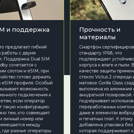
IM и поддержка
Прочность и
материалы
Pro предлагает гибкий
Смартфон сертифициров
 работы с двумя
стандарту IP68, что
. Поддержка Dual SIM
подтверждает устойчиво
ndby сочетается с
корпуса к влаге и пыли. 
им слотом и eSIM, при
качестве защиты приме
ройство готово держать
стекло Victus 2 спереди 
а eSIM-профиля. Особый
матовое Gorilla Glass сзад
вызывает возможность
выполнена из алюминия 
енного подключения к
аккуратной полировкой.
сетям, если оператор
подчёркивает использов
т такую конфигурацию.
переработанных компон
зно тем, кто совмещает
даже в элементах вибро
и личный номер или
и печатных плат. К этому
ремещается между
добавлена упаковка без 
, где разные операторы
которая поддерживает к