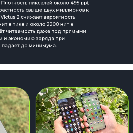
. Плотность пикселей около 495 ppi,
растность свыше двух миллионов к
s Victus 2 снижает вероятность
нит в пике и около 2200 нит в
ёт читаемость даже под прямыми
ки и экономию заряда при
а падает до минимума.