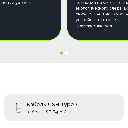
личный уровень
компании на уменьшени
.
экологического следа. В
снижает внешнего уров
устройства, сохраняя
премиальный вид.
Кабель USB Type-C
Кабель USB Type-C