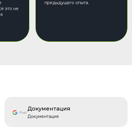
е
предыдущего опыта.
сё это не
ня
Документация
Документация