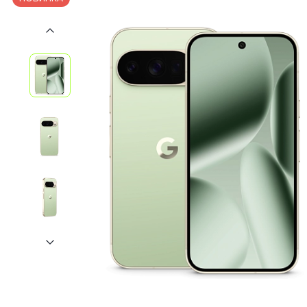
iPhone 1
iPhone 1
iPhone 1
iPhone S
Poco
F Series
M Series
X Series
Nothin