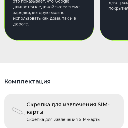
это показывает, что Google
дают раз
двигается к единой экосистеме
покрытия
зарядки, которую можно
использовать как дома, так и в
дороге.
Комплектация
Скрепка для извлечения SIM-
карты
Скрепка для извлечения SIM-карты