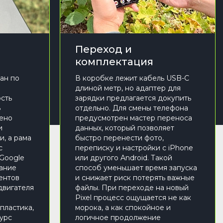
Переход и
комплектация
ан по
В коробке лежит кабель USB-C
длиной метр, но адаптер для
сть
зарядки предлагается докупить
В
отдельно. Для смены телефона
нено
предусмотрен мастер переноса
и
данных, который позволяет
и, а рама
быстро перенести фото,
с
переписку и настройки с iPhone
 Google
или другого Android. Такой
ание
способ уменьшает время запуска
ентов
и снижает риск потерять важные
двигателя
файлы. При переходе на новый
Pixel процесс ощущается не как
пластика,
морока, а как спокойное и
урс
логичное продолжение