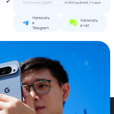
✔️
По России (СДЭК)
от 500 рублей, 1-4 дня
устройства
ккумуляторы
Написать
Написать
в
в чат
ьные держатели
Telegram