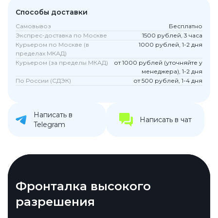
Способы доставки
Самовывоз
Бесплатно
Экспрес-доставка по Москве
1500 рублей, 3 часа
Курьером по Москве (в
1000 рублей, 1-2 дня
пределах МКАД)
Курьером (за пределы МКАД)
от 1000 рублей (уточняйте у
менеджера), 1-2 дня
По России (СДЭК)
от 500 рублей, 1-4 дня
Написать в
Написать в чат
Telegram
Тройная камера и зум
Фронталка высокого
Tensor G5 и локальные
Семь лет обновлений
разрешения
возможности
Основной сенсор на 50 МП сопровождается
Pixel 10 Pro получил семилетний срок