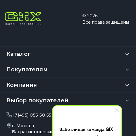
© 2026
Все права защищены
Каталог
Покупателям
Компания
Выбор покупателей
+7(495) 055 50 55
info@gix.ru
г. Москва,
10:00 – 20:00
Заботливая команда GIX
Ежедневно
Багратионовский