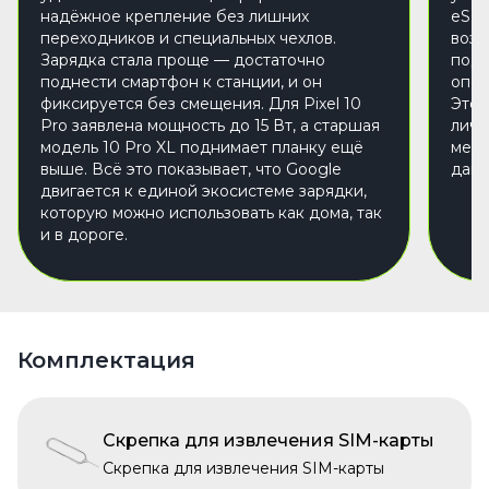
надёжное крепление без лишних
eSIM
переходников и специальных чехлов.
возм
Зарядка стала проще — достаточно
подк
поднести смартфон к станции, и он
опер
фиксируется без смещения. Для Pixel 10
Это 
Pro заявлена мощность до 15 Вт, а старшая
личн
модель 10 Pro XL поднимает планку ещё
межд
выше. Всё это показывает, что Google
дают
двигается к единой экосистеме зарядки,
которую можно использовать как дома, так
и в дороге.
Комплектация
Скрепка для извлечения SIM-карты
Скрепка для извлечения SIM-карты