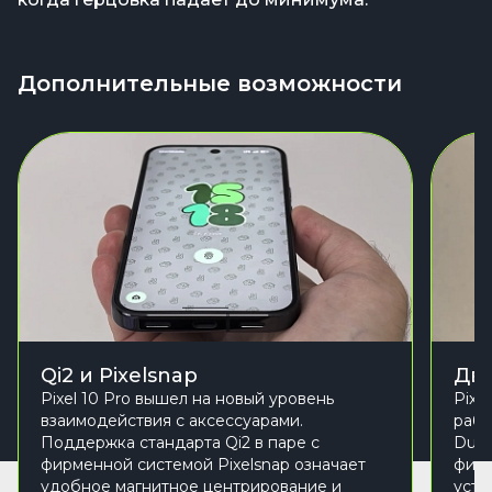
Дополнительные возможности
Qi2 и Pixelsnap
Две
Pixel 10 Pro вышел на новый уровень
Pixe
взаимодействия с аксессуарами.
рабо
Поддержка стандарта Qi2 в паре с
Dual
фирменной системой Pixelsnap означает
физи
удобное магнитное центрирование и
устр