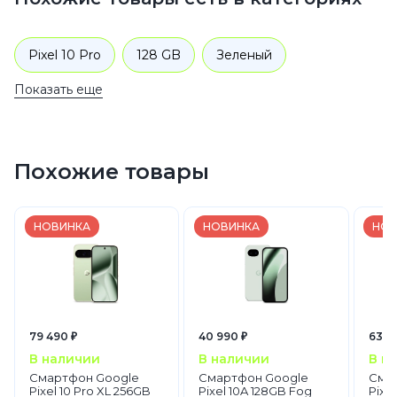
Pixel 10 Pro
128 GB
Зеленый
Показать еще
Смартфоны
Google
Pixel 10
Похожие товары
НОВИНКА
НОВИНКА
НОВ
79 490 ₽
40 990 ₽
63 9
В наличии
В наличии
В н
Смартфон Google
Смартфон Google
Сма
Pixel 10 Pro XL 256GB
Pixel 10A 128GB Fog
Pixel