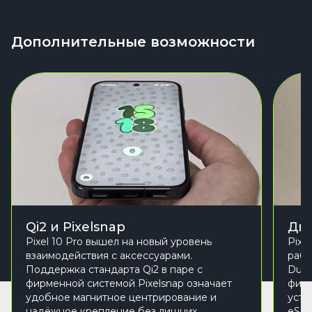
Дополнительные возможности
Qi2 и Pixelsnap
Две
Pixel 10 Pro вышел на новый уровень
Pixe
взаимодействия с аксессуарами.
рабо
Поддержка стандарта Qi2 в паре с
Dual
фирменной системой Pixelsnap означает
физи
удобное магнитное центрирование и
устр
надёжное крепление без лишних
eSIM