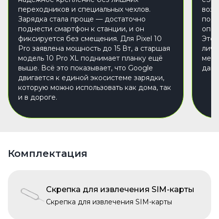
переходников и специальных чехлов.
возм
Зарядка стала проще — достаточно
подк
поднести смартфон к станции, и он
опер
фиксируется без смещения. Для Pixel 10
Это 
Pro заявлена мощность до 15 Вт, а старшая
личн
модель 10 Pro XL поднимает планку ещё
межд
выше. Всё это показывает, что Google
дают
двигается к единой экосистеме зарядки,
которую можно использовать как дома, так
и в дороге.
Комплектация
Скрепка для извлечения SIM-карты
Скрепка для извлечения SIM-карты