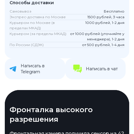
Способы доставки
Самовывоз
Бесплатно
Экспрес-доставка по Москве
1500 рублей, 3 часа
Курьером по Москве (в
1000 рублей, 1-2 дня
пределах МКАД)
Курьером (за пределы МКАД)
от 1000 рублей (уточняйте у
менеджера), 1-2 дня
По России (СДЭК)
от 500 рублей, 1-4 дня
Написать в
Написать в чат
Telegram
Тройная камера и зум
Фронталка высокого
Tensor G5 и локальные
Семь лет обновлений
разрешения
возможности
Основной сенсор на 50 МП сопровождается
Pixel 10 Pro получил семилетний срок
телевиком и ультрашириком по 48 МП
поддержки ОС и патчей безопасности, а
Фронтальная камера получила сенсор на 42
В новой серии установлен чип Tensor G5,