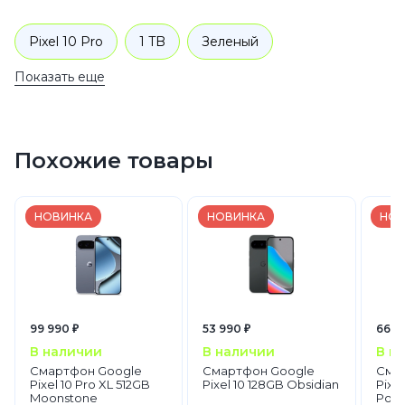
Pixel 10 Pro
1 TB
Зеленый
Показать еще
Смартфоны
Google
Pixel 10
Похожие товары
НОВИНКА
НОВИНКА
НОВ
99 990 ₽
53 990 ₽
66 9
В наличии
В наличии
В н
Смартфон Google
Смартфон Google
Сма
Pixel 10 Pro XL 512GB
Pixel 10 128GB Obsidian
Pixel
Moonstone
Porc