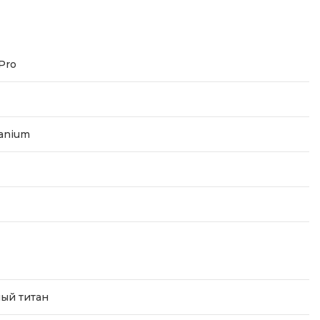
Pro
tanium
ый титан