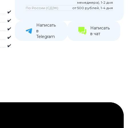
менеджера), 1-2 дня
устройства
По России (СДЭК)
от 500 рублей, 1-4 дня
✔️
ккумуляторы
✔️
Написать
Написать
✔️
в
ьные держатели
в чат
Telegram
✔️
✔️