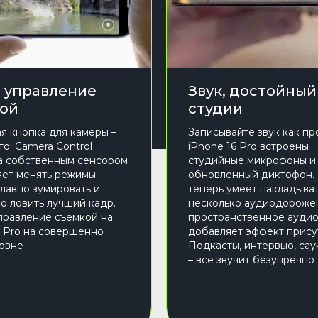
 управление
Звук, достойный
ой
студии
я кнопка для камеры –
Записывайте звук как пр
то! Camera Control
iPhone 16 Pro встроены
 собственным сенсором
студийные микрофоны и
яет менять режимы
обновленный диктофон.
плавно зумировать и
теперь умеет накладыва
о ловить лучший кадр.
несколько аудиодорожек
правление съемкой на
пространственное ауди
6 Pro на совершенно
добавляет эффект прису
овне
Подкасты, интервью, са
– все звучит безупречно