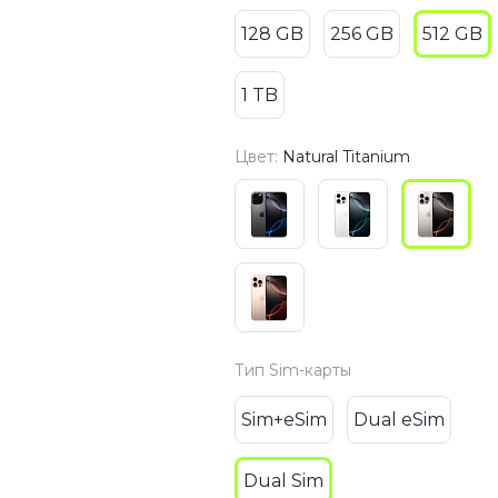
3
Series S
Pixel 9
128 GB
256 GB
512 GB
2
Series Z
Pixel 8
1
Pixel 7
1 TB
E
Pixel 6
Цвет:
Natural Titanium
Xiaomi
Honor
Honor 400
Honor 400
Honor Magi
Тип Sim-карты
Sim+eSim
Dual eSim
g
Redmi
Аксессу
Чехлы
Dual Sim
Защитные 