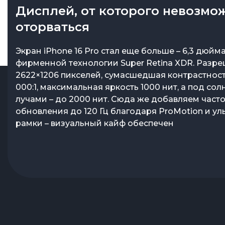
Дисплей, от которого невозмо
оторваться
Эффектный стиль
Экран iPhone 16 Pro стал еще больше – 6,3 дюйм
Apple снова радует поклонников стильными ре
фирменной технологии Super Retina XDR. Разр
iPhone 16 Pro появился новый оттенок – Desert Ti
2622×1206 пикселей, сумасшедшая контрастност
который эффектно дополнил привычную палитру
000:1, максимальная яркость 1000 нит, а под со
White и Natural Titanium. Этот смартфон – не про
лучами – до 2000 нит. Сюда же добавляем часто
а часть вашего имиджа.
обновления до 120 Гц благодаря ProMotion и ул
рамки – визуальный кайф обеспечен