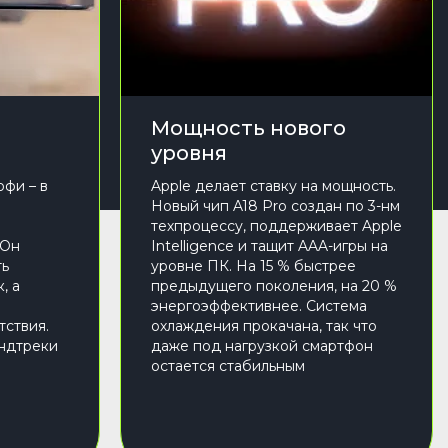
Мощность нового
уровня
офи – в
Apple делает ставку на мощность.
Новый чип A18 Pro создан по 3-нм
техпроцессу, поддерживает Apple
 Он
Intelligence и тащит AAA-игры на
ть
уровне ПК. На 15 % быстрее
, а
предыдущего поколения, на 20 %
о
энергоэффективнее. Система
тствия.
охлаждения прокачана, так что
ундтреки
даже под нагрузкой смартфон
остается стабильным