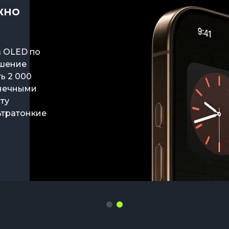
жно
а OLED по
шениями. В
ешение
tanium,
ь 2 000
 Black,
лнечными
сто гаджет,
ту
ьтратонкие