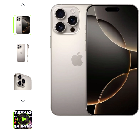
iPhone 1
iPhone 1
iPhone 1
iPhone S
Poco
F Series
M Series
X Series
Nothin