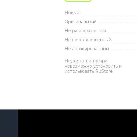
Зарядные 
Новый
Внешние а
Оригинальный
Кабели
Не распечатанный
Автомобил
Не восстановленный
Не активированный
Недостаток товара:
невозможно установить и
использовать RuStore