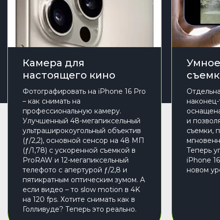
Камера для
Умное
настоящего кино
съемк
Фотографировать на iPhone 16 Pro
Отдельна
– как снимать на
наконец-
профессиональную камеру.
оснащена
Улучшенный 48-мегапиксельный
и позвол
ультраширокоугольный объектив
съемки, 
(ƒ/2,2), основной сенсор на 48 МП
мгновенн
(ƒ/1,78) с ускоренной съемкой в
Теперь у
ProRAW и 12-мегапиксельный
iPhone 1
телефото с апертурой ƒ/2,8 и
новом ур
пятикратным оптическим зумом. А
если видео – то slow motion в 4K
на 120 fps. Хотите снимать как в
Голливуде? Теперь это реально.